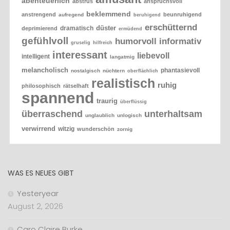
abenteuerlich
abstrus
anspruchsvoll
beklemmend
anstrengend
beunruhigend
aufregend
beruhigend
erschütternd
düster
dramatisch
deprimierend
ermüdend
gefühlvoll
humorvoll
informativ
gruselig
hilfreich
interessant
liebevoll
intelligent
langatmig
melancholisch
phantasievoll
nostalgisch
nüchtern
oberflächlich
realistisch
ruhig
philosophisch
rätselhaft
spannend
traurig
überflüssig
überraschend
unterhaltsam
unglaublich
unlogisch
verwirrend
witzig
wunderschön
zornig
WAS ES NEUES GIBT
Yesteryear
August 2, 2026
Caro Claire Burke