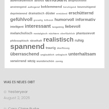
abenteuerlich
abstrus
anspruchsvoll
beklemmend
anstrengend
beunruhigend
aufregend
beruhigend
erschütternd
düster
dramatisch
deprimierend
ermüdend
gefühlvoll
humorvoll
informativ
gruselig
hilfreich
interessant
liebevoll
intelligent
langatmig
melancholisch
phantasievoll
nostalgisch
nüchtern
oberflächlich
realistisch
ruhig
philosophisch
rätselhaft
spannend
traurig
überflüssig
überraschend
unterhaltsam
unglaublich
unlogisch
verwirrend
witzig
wunderschön
zornig
WAS ES NEUES GIBT
Yesteryear
August 2, 2026
Caro Claire Burke