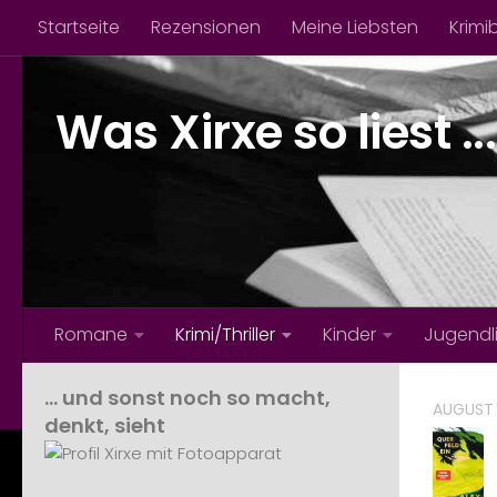
Startseite
Rezensionen
Meine Liebsten
Krimi
Zum Inhalt springen
Was Xirxe so liest ...
Romane
Krimi/Thriller
Kinder
Jugendl
… und sonst noch so macht,
AUGUST 
denkt, sieht