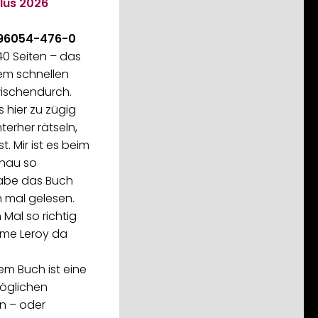
lus
2026
-96054-476-0
40 Seiten – das
nem schnellen
ischendurch.
 hier zu zügig
terher rätseln,
t. Mir ist es beim
nau so
abe das Buch
 mal gelesen.
 Mal so richtig
ôme Leroy da
em Buch ist eine
möglichen
n – oder