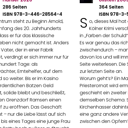
286 Seiten
364 Seiten
ISBN 978-3-446-28564-4
ISBN 978-3
S
trum steht zu Beginn Arnold,
o, dieses Mal hat
nfang des 20. Jahrhunderts
Kölner Krimi vers
dass er für das klassische
in „Farben der Schuld
leben nicht gemacht ist. Anders
Es war genau das rich
 Vater, der in einer Fabrik
zwischendurch – ma
t, verdingt er sich immer nur für
davon los und will im
 hundert Tage: als
Seite weiterlesen. Die
chter, Erntehelfer, auf dem
zur letzten Seite an.
 so weiter. Bis er im Kasino
Worum geht’s? Ein M
rdentlichen Batzen Geld
Priesterornat wird erm
, solide bleibt und beschließt,
geschieht ein zweite
nen Grenzdorf Ramsen einen
demselben Schema. S
f zu eröffnen. Das Geschäft
Kirchenhasser dahinte
t – nur die Liebe lässt auf sich
eine ganz andere Ve
 bis eines Tages eine junge Frau
zwischen den Opfern