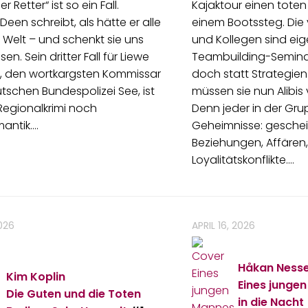
er Retter“ ist so ein Fall.
Kajaktour einen tote
 Deen schreibt, als hätte er alle
einem Bootssteg. Die 
r Welt – und schenkt sie uns
und Kollegen sind eige
en. Sein dritter Fall für Liewe
Teambuilding-Seminar
, den wortkargsten Kommissar
doch statt Strategien
tschen Bundespolizei See, ist
müssen sie nun Alibis
Regionalkrimi noch
Denn jeder in der Gr
mantik.…
Geheimnisse: geschei
Beziehungen, Affären
Loyalitätskonflikte.…
026
APRIL 16, 2026
Håkan Ness
Kim Koplin
Eines junge
Die Guten und die Toten
in die Nacht