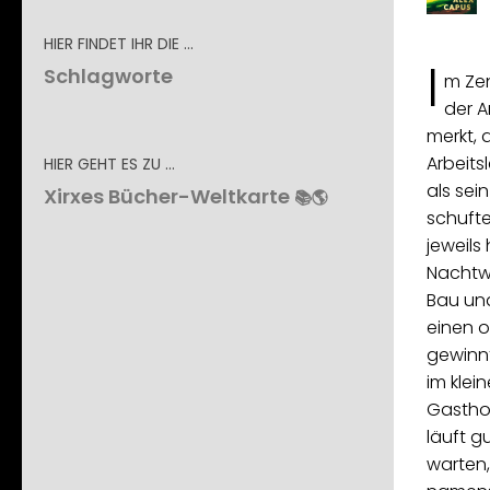
HIER FINDET IHR DIE …
I
Schlagworte
m Zen
der A
merkt, 
Arbeits
HIER GEHT ES ZU …
als sein
Xirxes Bücher-Weltkarte
📚🌎
schufte
jeweils
Nachtwä
Bau und
einen o
gewinnt
im klei
Gastho
läuft gu
warten,