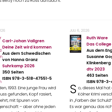
 Betty hoch zu Ross auftaucht.
2026
JULI 6, 2026
Ruth Ware
Carl-Johan Vallgren
Das College
Deine Zeit wird kommen
Aus dem Eng
Aus dem Schwedischen
Susanne Go
von Hanna Granz
Klinkenberg
Suhrkamp
2026
dtv
2023
350 Seiten
463 Seiten
ISBN 978-3-518-47551-5
ISBN 978-3
S
n, 1993. Eine junge Frau wird
o, dieses Mal hat
Fluss gefunden, Kopf rasiert,
Kölner Krimi vers
hrt, mit Spuren von
in „Farben der Schuld
enschaft – aber ohne jeden
Es war genau das rich