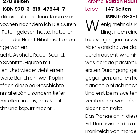
270 Seiten
Edition Nauti
ISBN 978-3-518-47544-7
147 Seiten
ie klasse ist das denn: Kaum vier
ISBN 978-3
W
Wochen nachdem ich Die Guten
enig mehr als 1
 Toten gelesen hatte, hatte ich
klingt nach ei
ei in der Hand. Nihal lässt einen
Lesevergnügen für zw
ange warten.
Aber Vorsicht: Wer das
 Nacht, Asphalt. Rauer Sound,
durchrauscht, wird hin
e Schnitte, Figuren mit
was gerade passiert is
nien. Und wieder zieht einen
ersten Durchgang ge
zweite Band rein, weil Koplin
gegangen, und ich h
infach dieselbe Geschichte
danach einfach noch
nmal erzählt, sondern tiefer
Und erst beim zweiten
vor allem in das, was Nihal
verstanden, was Jér
ht und kaputt macht.…
eigentlich treibt.
Das Frankreich in dies
Art Horrorvision des 
Frankreich von morge