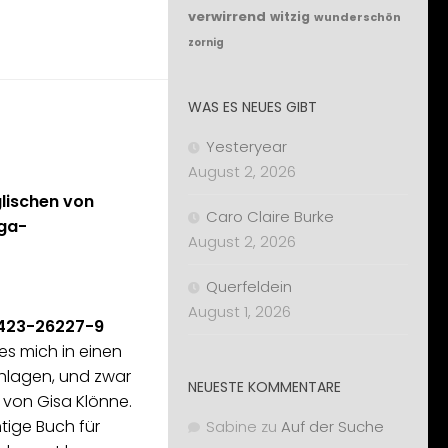
verwirrend
witzig
wunderschön
zornig
WAS ES NEUES GIBT
Yesteryear
August 2, 2026
lischen von
Caro Claire Burke
ga-
August 2, 2026
Querfeldein
August 1, 2026
-423-26227-9
 es mich in einen
chlagen, und zwar
NEUESTE KOMMENTARE
“ von Gisa Klönne.
tige Buch für
Sabine
zu
Auf der Suche