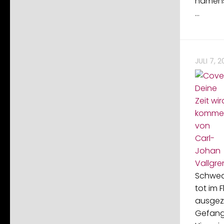
namens
…
JULI 7, 
Schwede
tot im 
ausgeze
Gefang