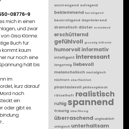
anstrengend
aufregend
beklemmend
-550-08776-9
beruhigend
beunruhigend
deprimierend
 es mich in einen
düster
dramatisch
chlagen, und zwar
ermüdend
erschütternd
“ von Gisa Klönne.
gefühlvoll
tige Buch für
gruselig
hilfreich
humorvoll
informativ
n kommt kaum
interessant
mer nur noch eine
intelligent
liebevoll
 Spannung hält bis
langatmig
melancholisch
nostalgisch
ann im
nüchtern
oberflächlich
ordet, kurz darauf
phantasievoll
philosophisch
realistisch
r Mord nach
rätselhaft
spannend
teckt ein
ruhig
r oder gibt es
traurig
überflüssig
rbindung
überraschend
unglaublich
?…
unterhaltsam
unlogisch