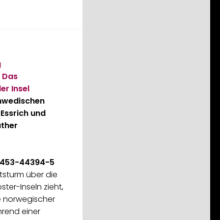
g
 Das
er Insel
hwedischen
Essrich und
üther
3-453-44394-5
ststurm über die
ter-Inseln zieht,
e norwegischer
rend einer