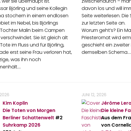
, wer sie überhaupt ist.
zwischendurch – ma
ar Björling und seine Kollegin
davon los und will im
a stochern in einem endlosen
Seite weiterlesen. Die
iet im Nebel, bis Björlings
zur letzten Seite an.
 Tochter Malin beim Campen
Worum geht’s? Ein M
verschwindet. Sie ist gleich alt
Priesterornat wird erm
Tote im Fluss und für Björling,
geschieht ein zweite
ade erst seine Frau verloren hat,
demselben Schema.…
zige, was ihn noch
enhält.…
 2026
JUNI 12, 2026
Kim Koplin
Jérôme Ler
Die Toten von Morgen
Die kleine Fa
Berliner Schattenwelt
#2
Aus dem Fra
Suhrkamp
2026
von Corneli