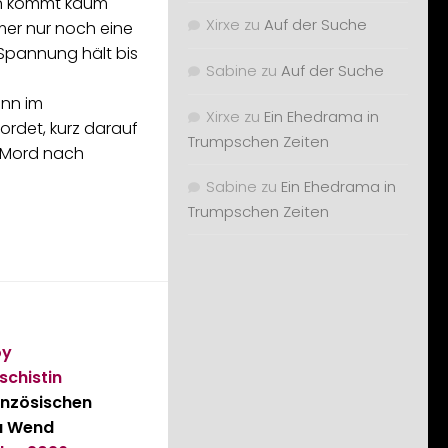
n kommt kaum
Xirxe
zu
Auf der Suche
mer nur noch eine
 Spannung hält bis
Sabine
zu
Auf der Suche
ann im
Xirxe
zu
Ein Ehedrama in
ordet, kurz darauf
Trumpschen Zeiten
r Mord nach
Sabine
zu
Ein Ehedrama in
Trumpschen Zeiten
oy
schistin
nzösischen
a Wend