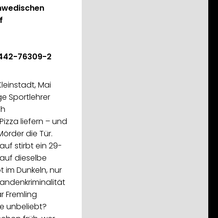
hwedischen
f
-442-76309-2
leinstadt, Mai
ge Sportlehrer
ch
izza liefern – und
örder die Tür.
auf stirbt ein 29-
r auf dieselbe
pt im Dunkeln, nur
Bandenkriminalität
r Fremling
le unbeliebt?