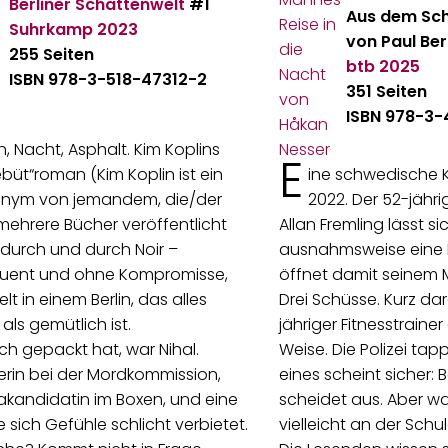
Berliner Schattenwelt
#1
Aus dem Sc
Suhrkamp
2023
von Paul Ber
255 Seiten
btb
2025
ISBN 978-3-518-47312-2
351 Seiten
ISBN 978-3
in, Nacht, Asphalt. Kim Koplins
E
büt“roman (Kim Koplin ist ein
ine schwedische K
nym von jemandem, die/der
2022. Der 52-jähri
ehrere Bücher veröffentlicht
Allan Fremling lässt si
t durch und durch Noir –
ausnahmsweise eine P
uent und ohne Kompromisse,
öffnet damit seinem M
lt in einem Berlin, das alles
Drei Schüsse. Kurz dar
als gemütlich ist.
jähriger Fitnesstraine
h gepackt hat, war Nihal.
Weise. Die Polizei tap
rin bei der Mordkommission,
eines scheint sicher: 
kandidatin im Boxen, und eine
scheidet aus. Aber wa
ie sich Gefühle schlicht verbietet.
vielleicht an der Schu