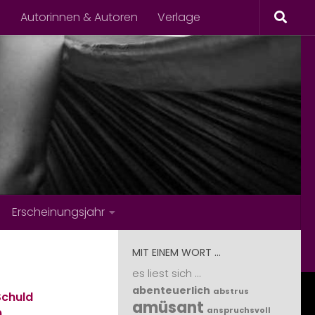
s
Autorinnen & Autoren
Verlage
Erscheinungsjahr
MIT EINEM WORT …
es liest sich ...
abenteuerlich
abstrus
Schuld
amüsant
anspruchsvoll
9