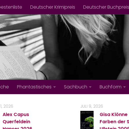
bestenliste
Deutscher Krimipreis
Deutscher Buchprei
iche
Phantastisches
Sachbuch
Buchform
1, 2026
JULI 9, 2026
Alex Capus
Gisa Klönne
Querfeldein
Farben der 
Hanser
2026
Ullstein
200