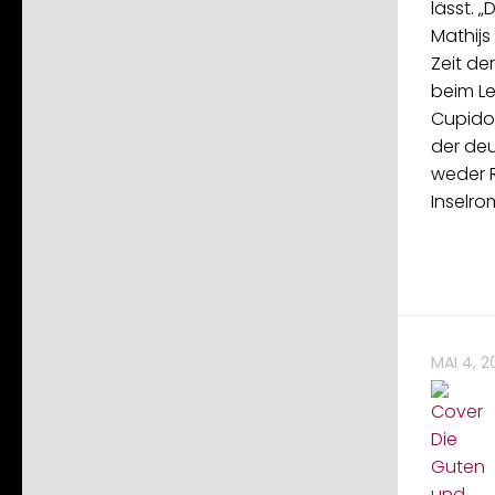
lässt. „D
Mathijs
Zeit de
beim Les
Cupido
der deu
weder 
Inselro
MAI 4, 2