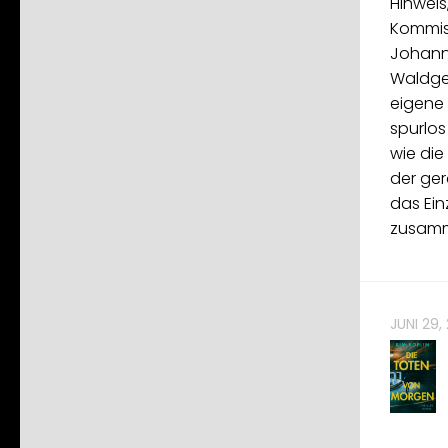
Hinweis
Kommiss
Johann
Waldgeb
eigene
spurlos 
wie die 
der ger
das Ein
zusamm
JUNI 29,