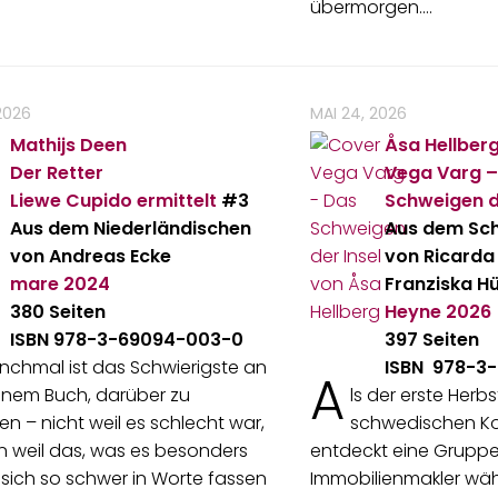
übermorgen.…
2026
MAI 24, 2026
Mathijs Deen
Åsa Hellber
Der Retter
Vega Varg –
Liewe Cupido ermittelt
#3
Schweigen d
Aus dem Niederländischen
Aus dem Sc
von Andreas Ecke
von Ricarda 
mare
2024
Franziska H
380 Seiten
Heyne
2026
ISBN 978-3-69094-003-0
397 Seiten
nchmal ist das Schwierigste an
ISBN ‎ 978-
A
inem Buch, darüber zu
ls der erste Herb
en – nicht weil es schlecht war,
schwedischen Kos
 weil das, was es besonders
entdeckt eine Grupp
sich so schwer in Worte fassen
Immobilienmakler wäh