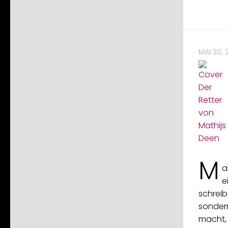
MAI 30, 
M
a
e
schreib
sondern
macht, 