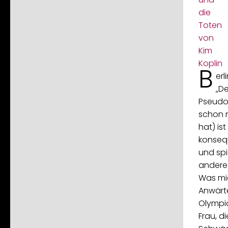
B
erl
„De
Pseudo
schon m
hat) is
konseq
und spie
andere 
Was mic
Anwärte
Olympia
Frau, d