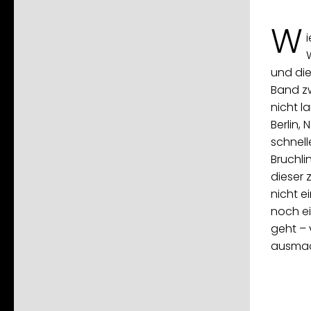
W
und die
Band zw
nicht l
Berlin,
schnell
Bruchli
dieser 
nicht e
noch ei
geht – 
ausmac