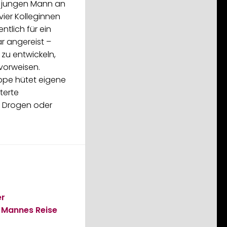
n jungen Mann an
vier Kolleginnen
ntlich für ein
 angereist –
 zu entwickeln,
 vorweisen.
uppe hütet eigene
terte
, Drogen oder
er
n Mannes Reise