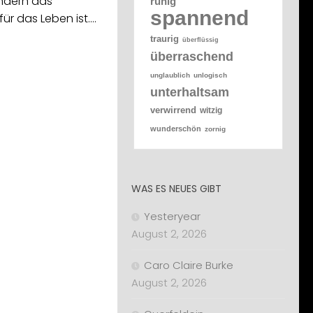
ondern das
ruhig
spannend
ür das Leben ist.…
traurig
überflüssig
überraschend
unglaublich
unlogisch
unterhaltsam
verwirrend
witzig
wunderschön
zornig
WAS ES NEUES GIBT
Yesteryear
August 2, 2026
Caro Claire Burke
August 2, 2026