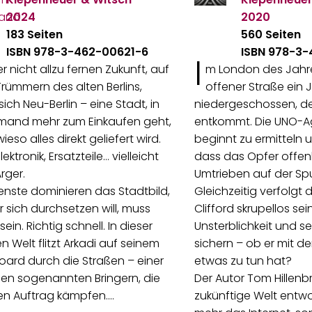
2024
2020
183 Seiten
560 Seiten
ISBN 978-3-462-00621-6
ISBN 978-3
I
er nicht allzu fernen Zukunft, auf
m London des Jahre
rümmern des alten Berlins,
offener Straße ein J
sich Neu-Berlin – eine Stadt, in
niedergeschossen, de
emand mehr zum Einkaufen geht,
entkommt. Die UNO-Ag
ieso alles direkt geliefert wird.
beginnt zu ermitteln un
lektronik, Ersatzteile… vielleicht
dass das Opfer offen
rger.
Umtrieben auf der Spu
ienste dominieren das Stadtbild,
Gleichzeitig verfolgt
 sich durchsetzen will, muss
Clifford skrupellos sei
sein. Richtig schnell. In dieser
Unsterblichkeit und se
n Welt flitzt Arkadi auf seinem
sichern – ob er mit 
ard durch die Straßen – einer
etwas zu tun hat?
len sogenannten Bringern, die
Der Autor Tom Hillenb
en Auftrag kämpfen.…
zukünftige Welt entwor