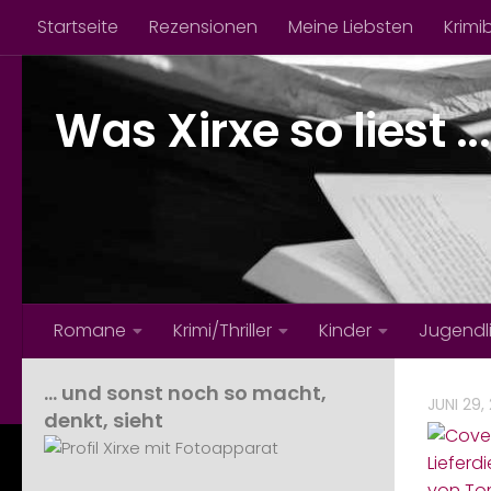
Startseite
Rezensionen
Meine Liebsten
Krimi
Zum Inhalt springen
Was Xirxe so liest ...
Romane
Krimi/Thriller
Kinder
Jugendl
… und sonst noch so macht,
JUNI 29,
denkt, sieht