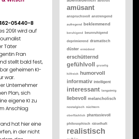
abstrus
amüsant
anspruchsvoll
anstrengend
-462-05440-8
beklemmend
aufregend
s 2091 wird auf
beunruhigend
beruhigend
ournalist
dramatisch
deprimierend
r Täter
düster
ermüdend
entin Fran
erschütternd
d stellt bald fest,
gefühlvoll
gruselig
bar geheimen KI-
humorvoll
hilfreich
r war.
informativ
intelligent
 der Unternehmer
interessant
langatmig
nen Plan, sich
liebevoll
melancholisch
ine eigene KI zu
dem Anschlag
nostalgisch
nüchtern
phantasievoll
oberflächlich
rand hat hier eine
philosophisch
rätselhaft
realistisch
fen, in der nicht