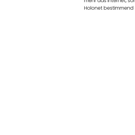
mehr das Internet, s
Holonet bestimmend f