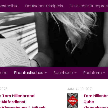
bestenliste
Deutscher Krimipreis
Deutscher Buchprei
iche
Phantastisches
Sachbuch
Buchform
 2025
JANUAR 19, 2021
Tom Hillenbrand
Tom Hillenb
Lieferdienst
Qube
Kiepenheuer & Witsch
Kiepenheuer