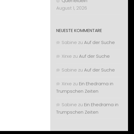
Querfeldein
August 1, 2026
NEUESTE KOMMENTARE
Sabine
zu
Auf der Suche
Xirxe
zu
Auf der Suche
Sabine
zu
Auf der Suche
Xirxe
zu
Ein Ehedrama in
Trumpschen Zeiten
Sabine
zu
Ein Ehedrama in
Trumpschen Zeiten