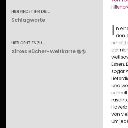
HIER FINDET IHR DIE …
Schlagworte
I
n ein
den T
erhebt 
HIER GEHT ES ZU …
der ni
Xirxes Bücher-Weltkarte
📚🌎
weil sow
Essen, E
sogar Ä
Lieferd
und wer
schnell 
rasante
Hoverbo
von vie
um jed