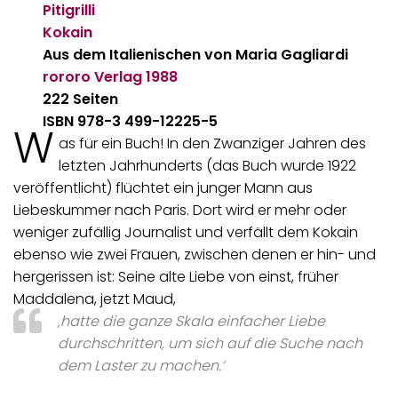
Pitigrilli
Kokain
Aus dem Italienischen von Maria Gagliardi
rororo Verlag
1988
222 Seiten
ISBN 978-3 499-12225-5
W
as für ein Buch! In den Zwanziger Jahren des
letzten Jahrhunderts (das Buch wurde 1922
veröffentlicht) flüchtet ein junger Mann aus
Liebeskummer nach Paris. Dort wird er mehr oder
weniger zufällig Journalist und verfällt dem Kokain
ebenso wie zwei Frauen, zwischen denen er hin- und
hergerissen ist: Seine alte Liebe von einst, früher
Maddalena, jetzt Maud,
‚hatte die ganze Skala einfacher Liebe
durchschritten, um sich auf die Suche nach
dem Laster zu machen.‘