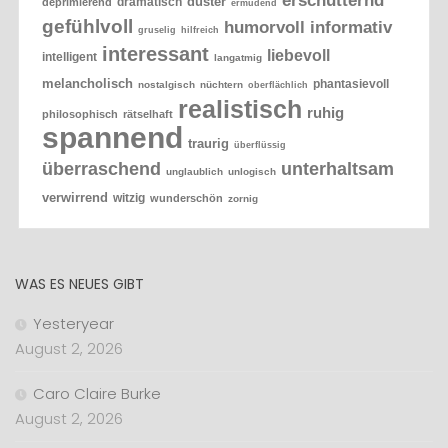
erschütternd
düster
dramatisch
deprimierend
ermüdend
gefühlvoll
humorvoll
informativ
gruselig
hilfreich
interessant
liebevoll
intelligent
langatmig
melancholisch
phantasievoll
nostalgisch
nüchtern
oberflächlich
realistisch
ruhig
philosophisch
rätselhaft
spannend
traurig
überflüssig
überraschend
unterhaltsam
unglaublich
unlogisch
verwirrend
witzig
wunderschön
zornig
WAS ES NEUES GIBT
Yesteryear
August 2, 2026
Caro Claire Burke
August 2, 2026