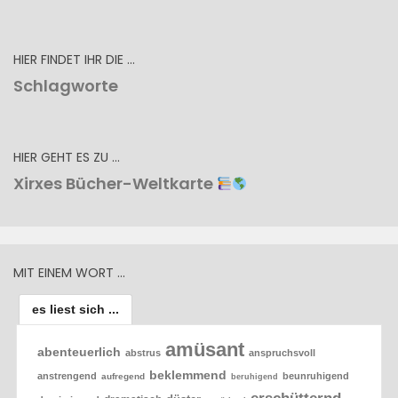
HIER FINDET IHR DIE …
Schlagworte
HIER GEHT ES ZU …
Xirxes Bücher-Weltkarte
MIT EINEM WORT …
es liest sich ...
amüsant
abenteuerlich
abstrus
anspruchsvoll
beklemmend
anstrengend
beunruhigend
aufregend
beruhigend