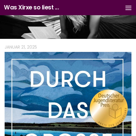
Was Xirxe so liest ...
Zum Inhalt springen
JANUAR 21, 2025