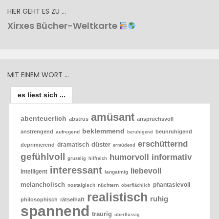
HIER GEHT ES ZU …
Xirxes Bücher-Weltkarte
MIT EINEM WORT …
es liest sich ...
amüsant
abenteuerlich
abstrus
anspruchsvoll
beklemmend
anstrengend
beunruhigend
aufregend
beruhigend
erschütternd
düster
dramatisch
deprimierend
ermüdend
gefühlvoll
humorvoll
informativ
gruselig
hilfreich
interessant
liebevoll
intelligent
langatmig
melancholisch
phantasievoll
nostalgisch
nüchtern
oberflächlich
realistisch
ruhig
philosophisch
rätselhaft
spannend
traurig
überflüssig