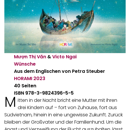
Mượn Thị Văn
&
Victo Ngai
Wünsche
Aus dem Englischen von Petra Steuber
HORAMI
2023
40 Seiten
ISBN 978-3-9824396-5-5
M
itten in der Nacht bricht eine Mutter mit ihren
drei Kindern auf – fort von Zuhause, fort aus
Südvietnam, hinein in eine ungewisse Zukunft. Zurück
bleiben der Großvater und der Familienhund. Um die
Angst und Verzweiflung der Flucht auszuhalten, lässt