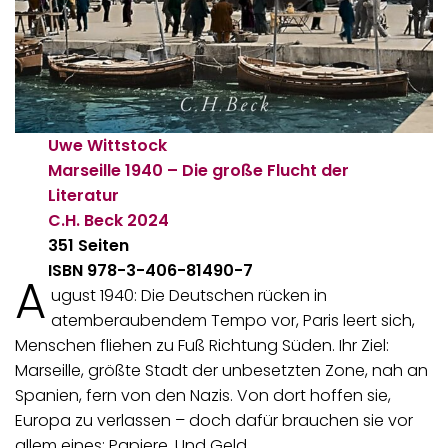
Uwe Wittstock
Marseille 1940 – Die große Flucht der
Literatur
C.H. Beck
2024
351 Seiten
ISBN 978-3-406-81490-7
A
ugust 1940: Die Deutschen rücken in
atemberaubendem Tempo vor, Paris leert sich,
Menschen fliehen zu Fuß Richtung Süden. Ihr Ziel:
Marseille, größte Stadt der unbesetzten Zone, nah an
Spanien, fern von den Nazis. Von dort hoffen sie,
Europa zu verlassen – doch dafür brauchen sie vor
allem eines: Papiere. Und Geld.