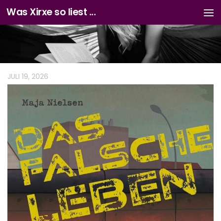
Was Xirxe so liest ...
Zum Inhalt springen
JULI 19, 2026