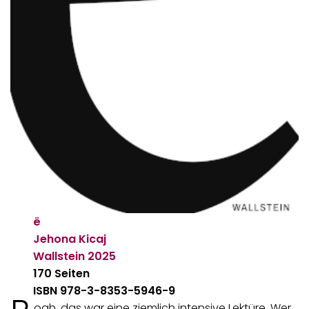
ë
Jehona Kicaj
Wallstein
2025
170 Seiten
ISBN 978-3-8353-5946-9
oah, das war eine ziemlich intensive Lektüre. Wer