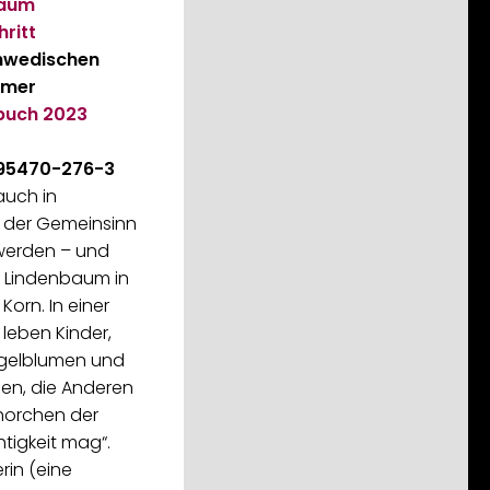
baum
hritt
hwedischen
emer
rbuch
2023
-95470-276-3
 auch in
 der Gemeinsinn
werden – und
 Lindenbaum in
Korn. In einer
leben Kinder,
ingelblumen und
elen, die Anderen
ehorchen der
htigkeit mag“.
erin (eine