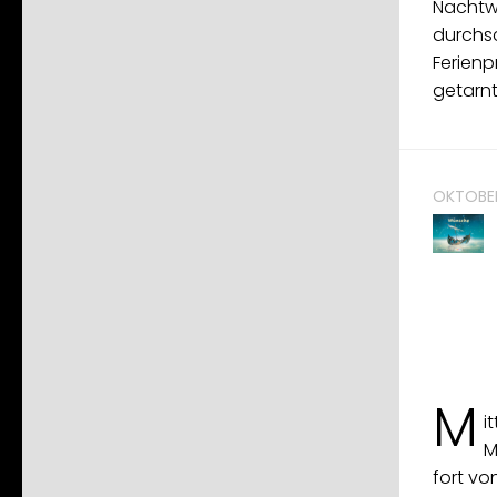
Nachtwa
durchs
Ferienp
getarnt
OKTOBER
M
i
M
fort vo