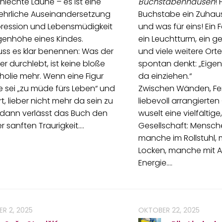
hlechte Laune – es ist eine
Buchstabenhausen
! 
 ehrliche Auseinandersetzung
Buchstabe ein Zuha
pression und Lebensmüdigkeit
und was für eins! Ein
genhöhe eines Kindes.
ein Leuchtturm, ein g
ss es klar benennen: Was der
und viele weitere Ort
er durchlebt, ist keine bloße
spontan denkt: „Eigen
olie mehr. Wenn eine Figur
da einziehen.“
ie sei „zu müde fürs Leben“ und
Zwischen Wänden, Fe
rt, lieber nicht mehr da sein zu
liebevoll arrangiert
 dann verlässt das Buch den
wuselt eine vielfältige
r sanften Traurigkeit.…
Gesellschaft: Mensche
manche im Rollstuhl,
Locken, manche mit A
Energie.…
R 2, 2025
OKTOBER 22, 2025