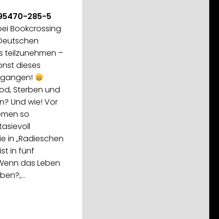
-95470-285-5
 bei Bookcrossing
Deutschen
es teilzunehmen –
onst dieses
tgangen!
Tod, Sterben und
n? Und wie! Vor
hemen so
asievoll
ie in „Radieschen
st in fünf
(Wenn das Leben
rben?,…