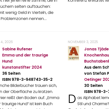
bt hier jenen eine Stimme, die in
Konferenz erwartet wi
büchern selten auftauchen:
mit wenig Geld in Vierteln, die
 Problemzonen nennen.…
 4, 2026
NOVEMBER 3, 2025
Sabine Rufener
Jonas Tjäde
Emma und der traurige
Knochenhau
Hund
Buchstaben
kunstanstifter
2024
Aus dem Sc
36 Seiten
von Stefan 
ISBN 978-3-948743-35-2
Oetinger
20
nche Bilderbücher trauen sich,
30 Seiten
n der Oberfläche zu kratzen.
ISBN 978-3
D
hier reißt den Boden auf. „Emma
as Alphabet lerne
 traurige Hund“ ist kein Buch
Stil und Charme