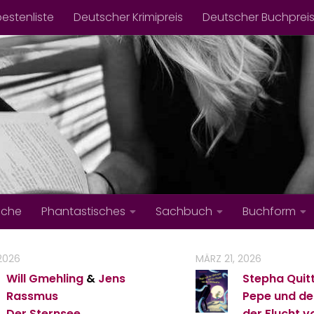
bestenliste
Deutscher Krimipreis
Deutscher Buchprei
iche
Phantastisches
Sachbuch
Buchform
 2026
MÄRZ 21, 2026
Will Gmehling
&
Jens
Stepha Quit
Rassmus
Pepe und de
Der Sternsee
der Flucht v