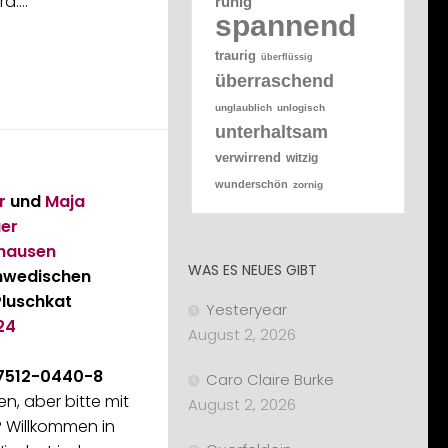
rd.…
ruhig
spannend
traurig
überflüssig
überraschend
unglaublich
unlogisch
unterhaltsam
verwirrend
witzig
wunderschön
zornig
r
und
Maja
er
hausen
WAS ES NEUES GIBT
hwedischen
Pluschkat
Yesteryear
24
August 2, 2026
-7512-0440-8
Caro Claire Burke
n, aber bitte mit
August 2, 2026
? Willkommen in