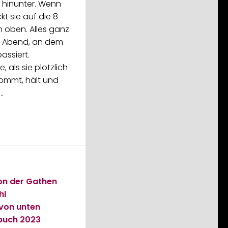
t hinunter. Wenn
t sie auf die 8
 oben. Alles ganz
m Abend, an dem
assiert.
, als sie plötzlich
kommt, hält und
…
on der Gathen
hl
von unten
rbuch
2023