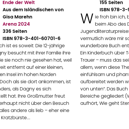
Ende der Welt
155 Seiten
Aus dem Isländischen von
ISBN 978-3
W
Gisa Marehn
ie froh bin ich,
Arena
2024
beim Abo des 
336 Seiten
Jugendliteraturpreis
ISBN 978-3-401-60701-6
vermutlich wäre mir s
ch ist es soweit: Die 12-jährige
wunderbare Buch en
ny besucht mit ihrer Familie ihre
Ein Kinderbuch über 
e sie noch nie gesehen hat, weil
Trauer – muss das sei
eit entfernt auf einer kleinen,
allem, wenn diese T
en Insel im hohen Norden
einfühlsam und phant
Doch als sie dort ankommen, ist
aufbereitet werden w
nders, als Dagny es sich
von unten“. Das Buch i
ellt hat. Ihre Großmutter freut
Bereiche gegliedert 
erhaupt nicht über den Besuch
aufhört, Wie geht Ste
 alles andere als lieb – eher eine
e Kratzbürste.…