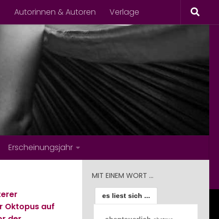
s
Autorinnen & Autoren
Verlage
Erscheinungsjahr
MIT EINEM WORT …
terer
es liest sich ...
r Oktopus auf
or der
abenteuerlich