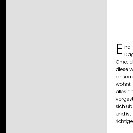
E
ndli
Dag
Oma, di
diese w
einsam
wohnt. 
alles a
vorgest
sich üb
und ist
richtig