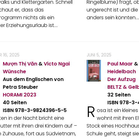
lks und Klettergarten. Schnell
Ringelblume) fragt, o
chaut er, dass das
ungerecht ist und die
rogramm nichts als ein
anders sein könnten.
er Erziehungsurlaub ist.…
 16, 2025
JUNI 5, 2025
Mượn Thị Văn
&
Victo Ngai
Paul Maar
&
Wünsche
Heidelbach
Aus dem Englischen von
Der Aufzug
Petra Steuber
BELTZ & Gel
HORAMI
2023
32 Seiten
40 Seiten
ISBN 978-3
R
ISBN 978-3-9824396-5-5
osa ist ein klein
tten in der Nacht bricht eine
wohnt mit ihren E
utter mit ihren drei Kindern auf –
Stock eines Hochhaus
n Zuhause, fort aus Südvietnam,
Schule geht, steigt si