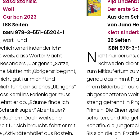
Saša Stanišić
Pija Linden
Wolf
Der erste Sc
Carlsen
2023
Aus dem Sc
188 Seiten
von Jana H
ISBN 978-3-551-65204-1
Klett Kinde
, wort- und
26 Seiten
chichtenerfindender Ich-
ISBN 978-3
N
r, weiß, dass Wörter Macht
icht nur bei uns,
Besonders „übrigens“: „Sätze,
Schweden droht
ne Mutter mit ‚übrigens‘ beginnt,
zum Mitläufertum zu 
icht gut für mich.“ Und
genau das nimmt Pija
lich führt ein solches „Übrigens“
ihrem Bilderbuch aufs 
ass Kemi ins Ferienlager muss.
abgeschotteten Welt 
Lehnt er ab. „Bäume finde ich
streng getrennt in R
 Schrank super.“ Abenteuer?
Primeln. Die Einen spi
in Büchern. Doch weil seine
schuften, und Alle g
eit für sich braucht, fährt er mit
Schäfin, die „Ungerec
e „Aktivitätenhölle“ aus Basteln,
Bis sich die Ich-Erzähl