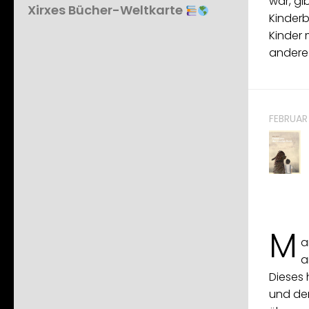
war, gi
Xirxes Bücher-Weltkarte
Kinder
Kinder 
andere
FEBRUAR
M
a
a
Dieses 
und der