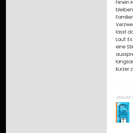
hinein 
bleiben
Familie
Verzwei
lässt d
Lauf: E
eine St
ausspre
langsam
kürzer z
JANUAR 