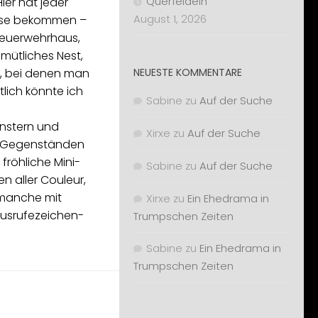
Querfeldein
Hier hat jeder
August 1, 2026
use bekommen –
 Feuerwehrhaus,
emütliches Nest,
e, bei denen man
NEUESTE KOMMENTARE
tlich könnte ich
Sabine
zu
Auf der Suche
nstern und
Xirxe
zu
Auf der Suche
en Gegenständen
, fröhliche Mini-
Sabine
zu
Auf der Suche
n aller Couleur,
 manche mit
Xirxe
zu
Ein Ehedrama in
usrufezeichen-
Trumpschen Zeiten
Sabine
zu
Ein Ehedrama in
Trumpschen Zeiten