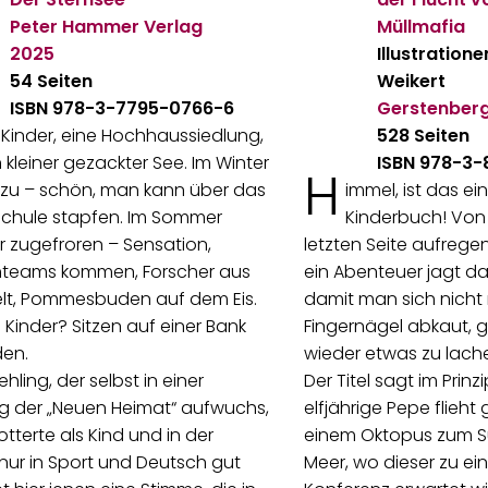
Peter Hammer Verlag
Müllmafia
2025
Illustration
54 Seiten
Weikert
ISBN 978-3-7795-0766-6
Gerstenber
r Kinder, eine Hochhaussiedlung,
528 Seiten
n kleiner gezackter See. Im Winter
ISBN 978-3-
H
er zu – schön, man kann über das
immel, ist das ei
 Schule stapfen. Im Sommer
Kinderbuch! Von 
er zugefroren – Sensation,
letzten Seite aufreg
hteams kommen, Forscher aus
ein Abenteuer jagt d
elt, Pommesbuden auf dem Eis.
damit man sich nicht 
 Kinder? Sitzen auf einer Bank
Fingernägel abkaut, g
den.
wieder etwas zu lach
hling, der selbst in einer
Der Titel sagt im Prinz
g der „Neuen Heimat“ aufwuchs,
elfjährige Pepe flieh
totterte als Kind und in der
einem Oktopus zum S
nur in Sport und Deutsch gut
Meer, wo dieser zu ei