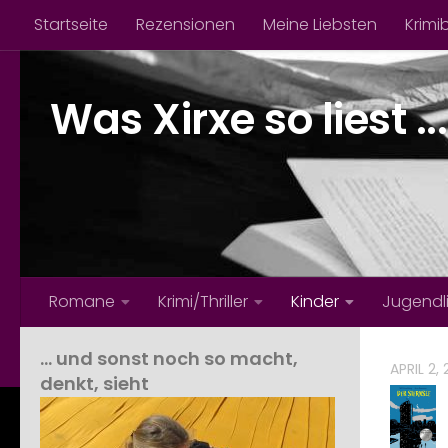
Startseite
Rezensionen
Meine Liebsten
Krimi
Zum Inhalt springen
Was Xirxe so liest ...
Romane
Krimi/Thriller
Kinder
Jugendl
… und sonst noch so macht,
APRIL 2,
denkt, sieht