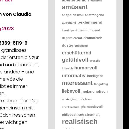
abstrus
amüsant
en von Claudia
anspruchsvoll
anstrengend
beklemmend
aufregend
g
2023
beunruhigend
beruhigend
dramatisch
deprimierend
8369-6119-6
düster
ermüdend
n grandioses
erschütternd
der ersten bis zur
gefühlvoll
gruselig
end und spannend,
humorvoll
hilfreich
as andere – und
informativ
intelligent
nervös die
interessant
langatmig
ibt es immer
liebevoll
melancholisch
en.
ip schon alles: Der
nostalgisch
nüchtern
t gemeinsam mit
phantasievoll
oberflächlich
üdchinesischen
philosophisch
rätselhaft
realistisch
ner wichtigen