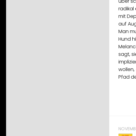
über sc
radikal
mit De
auf Au
Man mu
Hund hi
Melanch
sagt, s
implizie
wollen,
Pfad de
NOVEMBE