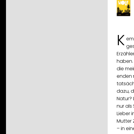
K
emi
ges
Erzähle
haben. 
die mei
enden n
tatsäch
dazu, d
Natur? 
nur als
Lieber 
Mutter Z
– in ein