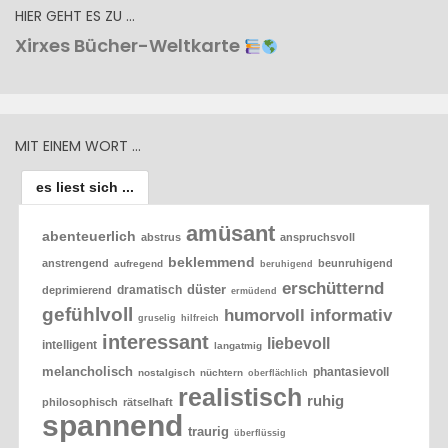
HIER GEHT ES ZU …
Xirxes Bücher-Weltkarte
MIT EINEM WORT …
es liest sich ...
amüsant
abenteuerlich
abstrus
anspruchsvoll
beklemmend
anstrengend
beunruhigend
aufregend
beruhigend
erschütternd
düster
dramatisch
deprimierend
ermüdend
gefühlvoll
humorvoll
informativ
gruselig
hilfreich
interessant
liebevoll
intelligent
langatmig
melancholisch
phantasievoll
nostalgisch
nüchtern
oberflächlich
realistisch
ruhig
philosophisch
rätselhaft
spannend
traurig
überflüssig