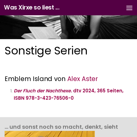
Was Xirxe so liest ...
Zum Inhalt springen
Sonstige Serien
Emblem Island von
Alex Aster
Der Fluch der Nachthexe.
dtv 2024, 365 Seiten,
ISBN 978-3-423-76506-0
… und sonst noch so macht, denkt, sieht