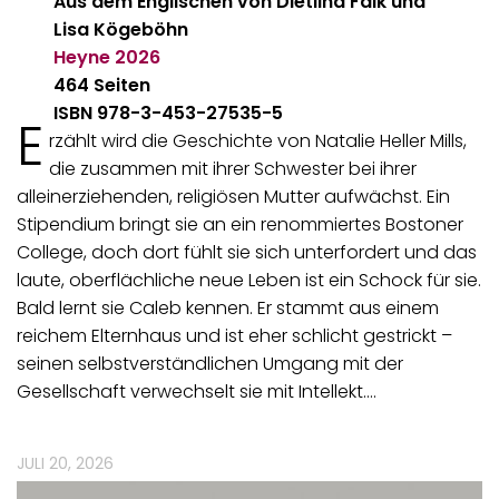
Aus dem Englischen von Dietlind Falk und
Lisa Kögeböhn
Heyne
2026
464 Seiten
ISBN 978-3-453-27535-5
E
rzählt wird die Geschichte von Natalie Heller Mills,
die zusammen mit ihrer Schwester bei ihrer
alleinerziehenden, religiösen Mutter aufwächst. Ein
Stipendium bringt sie an ein renommiertes Bostoner
College, doch dort fühlt sie sich unterfordert und das
laute, oberflächliche neue Leben ist ein Schock für sie.
Bald lernt sie Caleb kennen. Er stammt aus einem
reichem Elternhaus und ist eher schlicht gestrickt –
seinen selbstverständlichen Umgang mit der
Gesellschaft verwechselt sie mit Intellekt.…
JULI 20, 2026