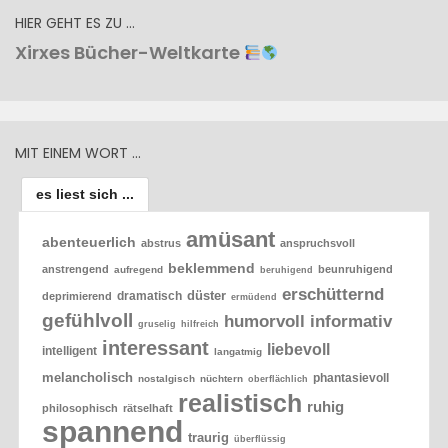
HIER GEHT ES ZU …
Xirxes Bücher-Weltkarte
MIT EINEM WORT …
es liest sich ...
amüsant
abenteuerlich
abstrus
anspruchsvoll
beklemmend
anstrengend
beunruhigend
aufregend
beruhigend
erschütternd
düster
dramatisch
deprimierend
ermüdend
gefühlvoll
humorvoll
informativ
gruselig
hilfreich
interessant
liebevoll
intelligent
langatmig
melancholisch
phantasievoll
nostalgisch
nüchtern
oberflächlich
realistisch
ruhig
philosophisch
rätselhaft
spannend
traurig
überflüssig