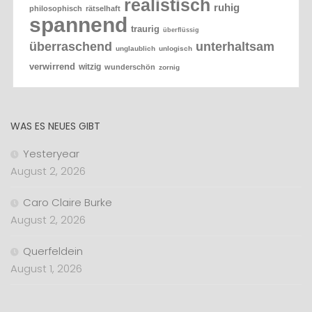
realistisch
ruhig
philosophisch
rätselhaft
spannend
traurig
überflüssig
überraschend
unterhaltsam
unglaublich
unlogisch
verwirrend
witzig
wunderschön
zornig
WAS ES NEUES GIBT
Yesteryear
August 2, 2026
Caro Claire Burke
August 2, 2026
Querfeldein
August 1, 2026