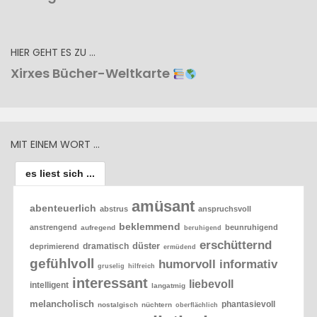
HIER GEHT ES ZU …
Xirxes Bücher-Weltkarte
MIT EINEM WORT …
es liest sich ...
amüsant
abenteuerlich
abstrus
anspruchsvoll
beklemmend
anstrengend
beunruhigend
aufregend
beruhigend
erschütternd
düster
dramatisch
deprimierend
ermüdend
gefühlvoll
humorvoll
informativ
gruselig
hilfreich
interessant
liebevoll
intelligent
langatmig
melancholisch
phantasievoll
nostalgisch
nüchtern
oberflächlich