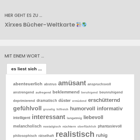
HIER GEHT ES ZU …
Xirxes Bücher-Weltkarte
MIT EINEM WORT …
es liest sich ...
amüsant
abenteuerlich
abstrus
anspruchsvoll
beklemmend
anstrengend
beunruhigend
aufregend
beruhigend
erschütternd
düster
dramatisch
deprimierend
ermüdend
gefühlvoll
humorvoll
informativ
gruselig
hilfreich
interessant
liebevoll
intelligent
langatmig
melancholisch
phantasievoll
nostalgisch
nüchtern
oberflächlich
realistisch
ruhig
philosophisch
rätselhaft