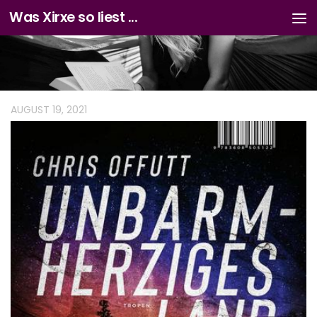
Was Xirxe so liest ...
Zum Inhalt springen
AUGUST 19, 2021