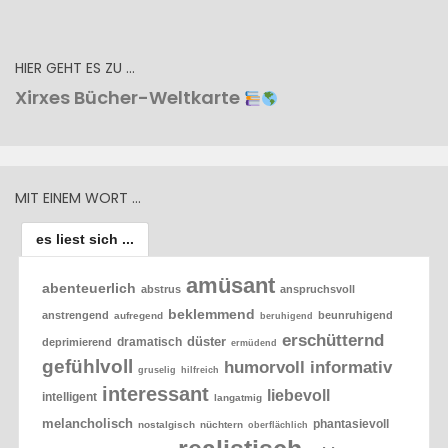
HIER GEHT ES ZU …
Xirxes Bücher-Weltkarte
MIT EINEM WORT …
es liest sich ...
amüsant
abenteuerlich
abstrus
anspruchsvoll
beklemmend
anstrengend
beunruhigend
aufregend
beruhigend
erschütternd
düster
dramatisch
deprimierend
ermüdend
gefühlvoll
humorvoll
informativ
gruselig
hilfreich
interessant
liebevoll
intelligent
langatmig
melancholisch
phantasievoll
nostalgisch
nüchtern
oberflächlich