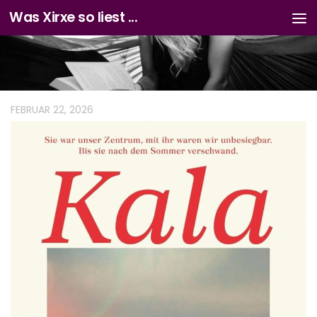
Was Xirxe so liest ...
Zum Inhalt springen
FEBRUAR 22, 2026