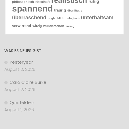
realistisch
ruhig
philosophisch
rätselhaft
spannend
traurig
überflüssig
überraschend
unterhaltsam
unglaublich
unlogisch
verwirrend
witzig
wunderschön
zornig
WAS ES NEUES GIBT
Yesteryear
August 2, 2026
Caro Claire Burke
August 2, 2026
Querfeldein
August 1, 2026