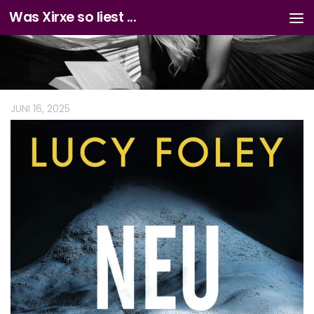
Was Xirxe so liest ...
Zum Inhalt springen
JUNI 16, 2025