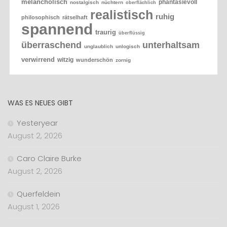
melancholisch
phantasievoll
nostalgisch
nüchtern
oberflächlich
realistisch
ruhig
philosophisch
rätselhaft
spannend
traurig
überflüssig
überraschend
unterhaltsam
unglaublich
unlogisch
verwirrend
witzig
wunderschön
zornig
WAS ES NEUES GIBT
Yesteryear
August 2, 2026
Caro Claire Burke
August 2, 2026
Querfeldein
August 1, 2026