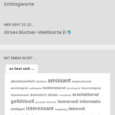
Schlagworte
HIER GEHT ES ZU …
Xirxes Bücher-Weltkarte
MIT EINEM WORT …
es liest sich ...
amüsant
abenteuerlich
abstrus
anspruchsvoll
beklemmend
anstrengend
beunruhigend
aufregend
beruhigend
erschütternd
düster
dramatisch
deprimierend
ermüdend
gefühlvoll
humorvoll
informativ
gruselig
hilfreich
interessant
liebevoll
intelligent
langatmig