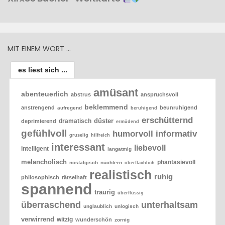
MIT EINEM WORT …
es liest sich ...
amüsant
abenteuerlich
abstrus
anspruchsvoll
beklemmend
anstrengend
beunruhigend
aufregend
beruhigend
erschütternd
düster
dramatisch
deprimierend
ermüdend
gefühlvoll
humorvoll
informativ
gruselig
hilfreich
interessant
liebevoll
intelligent
langatmig
melancholisch
phantasievoll
nostalgisch
nüchtern
oberflächlich
realistisch
ruhig
philosophisch
rätselhaft
spannend
traurig
überflüssig
überraschend
unterhaltsam
unglaublich
unlogisch
verwirrend
witzig
wunderschön
zornig