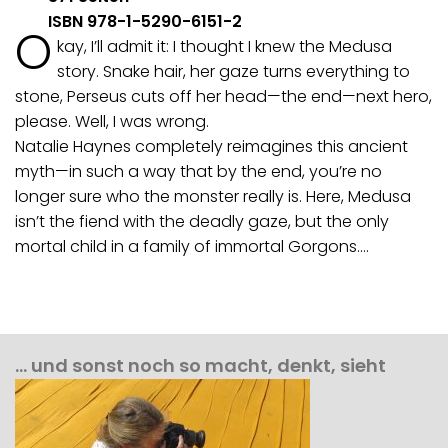
ISBN 978-1-5290-6151-2
O
kay, I’ll admit it: I thought I knew the Medusa
story. Snake hair, her gaze turns everything to
stone, Perseus cuts off her head—the end—next hero,
please. Well, I was wrong.
Natalie Haynes completely reimagines this ancient
myth—in such a way that by the end, you’re no
longer sure who the monster really is. Here, Medusa
isn’t the fiend with the deadly gaze, but the only
mortal child in a family of immortal Gorgons.…
… und sonst noch so macht, denkt, sieht