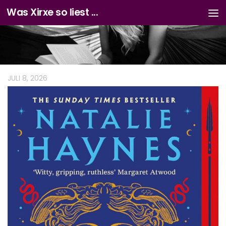
Was Xirxe so liest ...
Zum Inhalt springen
JULI 8, 2026