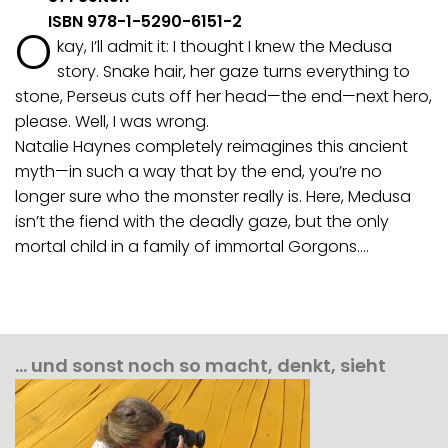
ISBN 978-1-5290-6151-2
O
kay, I’ll admit it: I thought I knew the Medusa
story. Snake hair, her gaze turns everything to
stone, Perseus cuts off her head—the end—next hero,
please. Well, I was wrong.
Natalie Haynes completely reimagines this ancient
myth—in such a way that by the end, you’re no
longer sure who the monster really is. Here, Medusa
isn’t the fiend with the deadly gaze, but the only
mortal child in a family of immortal Gorgons.…
… und sonst noch so macht, denkt, sieht