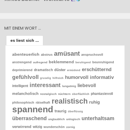
MIT EINEM WORT …
es liest sich ...
amüsant
abenteuerlich
abstrus
anspruchsvoll
beklemmend
anstrengend
beunruhigend
aufregend
beruhigend
erschütternd
düster
dramatisch
deprimierend
ermüdend
gefühlvoll
humorvoll
informativ
gruselig
hilfreich
interessant
liebevoll
intelligent
langatmig
melancholisch
phantasievoll
nostalgisch
nüchtern
oberflächlich
realistisch
ruhig
philosophisch
rätselhaft
spannend
traurig
überflüssig
überraschend
unterhaltsam
unglaublich
unlogisch
verwirrend
witzig
wunderschön
zornig