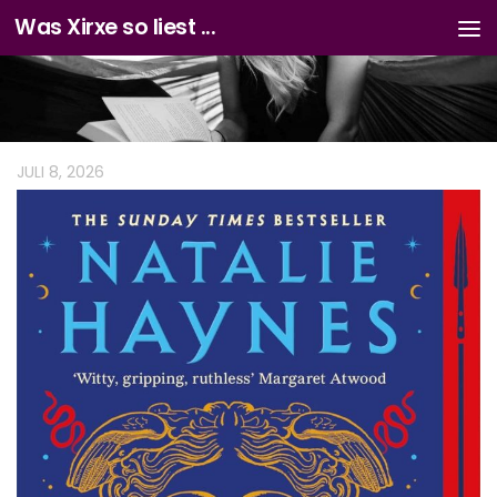
Was Xirxe so liest ...
Zum Inhalt springen
JULI 8, 2026