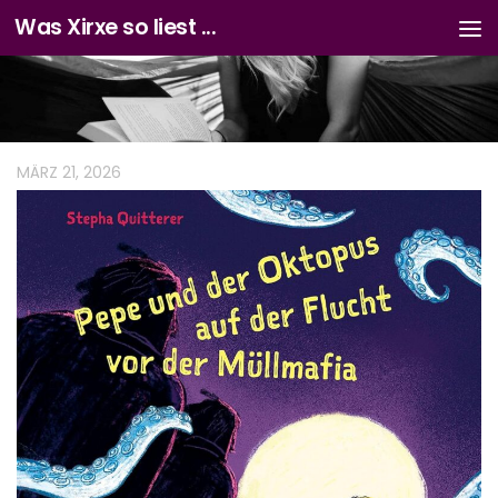
Was Xirxe so liest ...
Zum Inhalt springen
MÄRZ 21, 2026