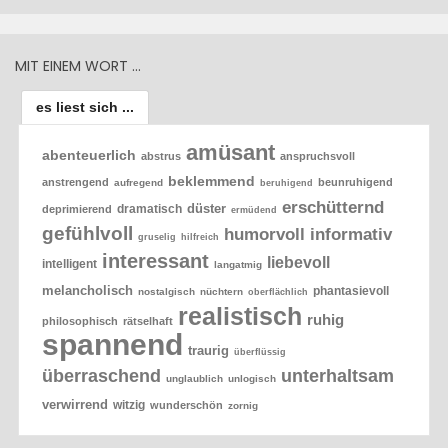
MIT EINEM WORT …
es liest sich ...
amüsant
abenteuerlich
abstrus
anspruchsvoll
beklemmend
anstrengend
beunruhigend
aufregend
beruhigend
erschütternd
düster
dramatisch
deprimierend
ermüdend
gefühlvoll
humorvoll
informativ
gruselig
hilfreich
interessant
liebevoll
intelligent
langatmig
melancholisch
phantasievoll
nostalgisch
nüchtern
oberflächlich
realistisch
ruhig
philosophisch
rätselhaft
spannend
traurig
überflüssig
überraschend
unterhaltsam
unglaublich
unlogisch
verwirrend
witzig
wunderschön
zornig