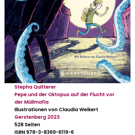
Stepha Quitterer
Pepe und der Oktopus auf der Flucht vor
der Müllmafia
Illustrationen von Claudia Weikert
Gerstenberg
2023
528 Seiten
ISBN 978-3-8369-6119-6