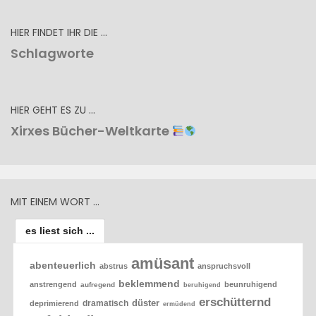
HIER FINDET IHR DIE …
Schlagworte
HIER GEHT ES ZU …
Xirxes Bücher-Weltkarte
MIT EINEM WORT …
es liest sich ...
amüsant
abenteuerlich
abstrus
anspruchsvoll
beklemmend
anstrengend
beunruhigend
aufregend
beruhigend
erschütternd
düster
dramatisch
deprimierend
ermüdend