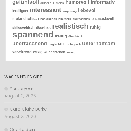
gefühlvoll
humorvoll
informativ
gruselig
hilfreich
interessant
liebevoll
intelligent
langatmig
melancholisch
phantasievoll
nostalgisch
nüchtern
oberflächlich
realistisch
ruhig
philosophisch
rätselhaft
spannend
traurig
überflüssig
überraschend
unterhaltsam
unglaublich
unlogisch
verwirrend
witzig
wunderschön
zornig
WAS ES NEUES GIBT
Yesteryear
August 2, 2026
Caro Claire Burke
August 2, 2026
Querfeldein