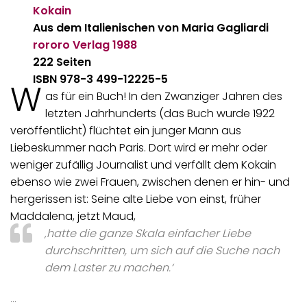
Kokain
Aus dem Italienischen von Maria Gagliardi
rororo Verlag
1988
222 Seiten
ISBN 978-3 499-12225-5
W
as für ein Buch! In den Zwanziger Jahren des
letzten Jahrhunderts (das Buch wurde 1922
veröffentlicht) flüchtet ein junger Mann aus
Liebeskummer nach Paris. Dort wird er mehr oder
weniger zufällig Journalist und verfällt dem Kokain
ebenso wie zwei Frauen, zwischen denen er hin- und
hergerissen ist: Seine alte Liebe von einst, früher
Maddalena, jetzt Maud,
‚hatte die ganze Skala einfacher Liebe
durchschritten, um sich auf die Suche nach
dem Laster zu machen.‘
…