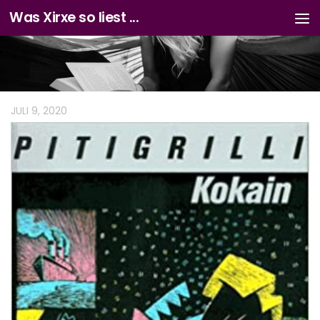
Was Xirxe so liest ...
Zum Inhalt springen
JULI 9, 2020