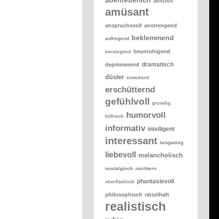
abstrus
amüsant
anspruchsvoll
anstrengend
beklemmend
aufregend
beunruhigend
beruhigend
dramatisch
deprimierend
düster
ermüdend
erschütternd
gefühlvoll
gruselig
humorvoll
hilfreich
informativ
intelligent
interessant
langatmig
liebevoll
melancholisch
nostalgisch
nüchtern
phantasievoll
oberflächlich
philosophisch
rätselhaft
realistisch