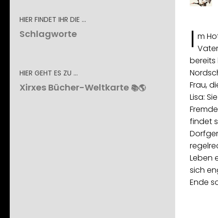
HIER FINDET IHR DIE …
I
Schlagworte
m Hot
Vater
bereits
Nordsc
HIER GEHT ES ZU …
Frau, di
Xirxes Bücher-Weltkarte
📚🌎
Lisa: Si
Fremde
findet s
Dorfge
regelrec
Leben 
sich en
Ende so