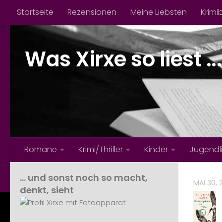
Startseite
Rezensionen
Meine Liebsten
Krimi
Zum Inhalt springen
Was Xirxe so liest ...
Romane
Krimi/Thriller
Kinder
Jugendl
… und sonst noch so macht,
MAI 30, 
denkt, sieht