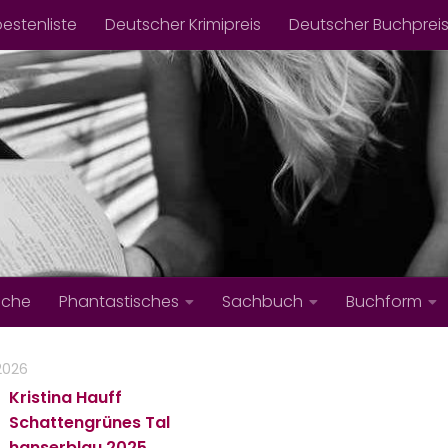
bestenliste
Deutscher Krimipreis
Deutscher Buchprei
iche
Phantastisches
Sachbuch
Buchform
2026
Kristina Hauff
Schattengrünes Tal
hanserblau
2025