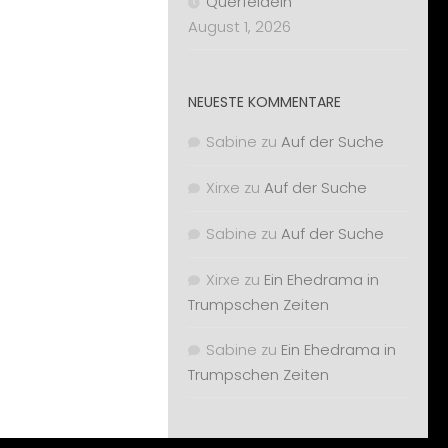
Querfeldein
August 1, 2026
NEUESTE KOMMENTARE
Sabine
zu
Auf der Suche
Xirxe
zu
Auf der Suche
Sabine
zu
Auf der Suche
Xirxe
zu
Ein Ehedrama in
Trumpschen Zeiten
Sabine
zu
Ein Ehedrama in
Trumpschen Zeiten