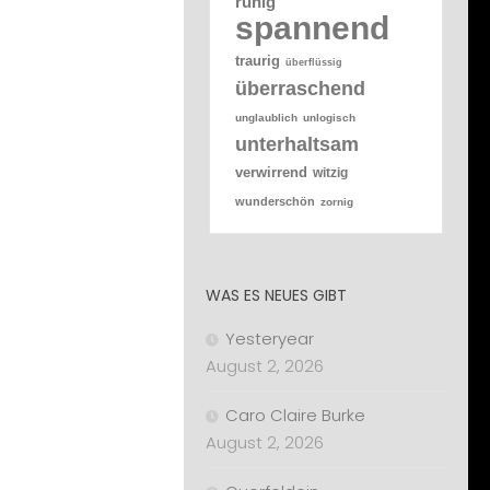
ruhig
spannend
traurig
überflüssig
überraschend
unglaublich
unlogisch
unterhaltsam
verwirrend
witzig
wunderschön
zornig
WAS ES NEUES GIBT
Yesteryear
August 2, 2026
Caro Claire Burke
August 2, 2026