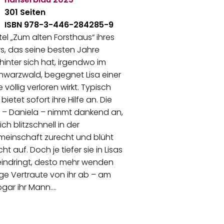
301 Seiten
ISBN 978-3-446-284285-9
el „Zum alten Forsthaus“ ihres
s, das seine besten Jahre
 hinter sich hat, irgendwo im
hwarzwald, begegnet Lisa einer
e völlig verloren wirkt. Typisch
e bietet sofort ihre Hilfe an. Die
 – Daniela – nimmt dankend an,
ich blitzschnell in der
meinschaft zurecht und blüht
ht auf. Doch je tiefer sie in Lisas
eindringt, desto mehr wenden
ge Vertraute von ihr ab – am
gar ihr Mann.…