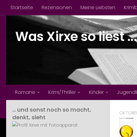
Startseite
Rezensionen
Meine Liebsten
Krimi
Zum Inhalt springen
Was Xirxe so liest ...
Romane
Krimi/Thriller
Kinder
Jugendl
… und sonst noch so macht,
OKTOBER
denkt, sieht