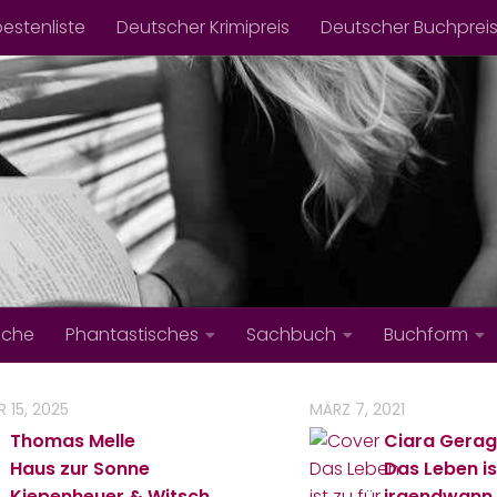
bestenliste
Deutscher Krimipreis
Deutscher Buchprei
iche
Phantastisches
Sachbuch
Buchform
 15, 2025
MÄRZ 7, 2021
Thomas Melle
Ciara Gerag
Haus zur Sonne
Das Leben is
Kiepenheuer & Witsch
irgendwann