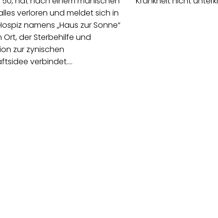
 50, hat nach einem manischen
Krankheit nicht unterk
lles verloren und meldet sich in
Hospiz namens „Haus zur Sonne“
 Ort, der Sterbehilfe und
ion zur zynischen
tsidee verbindet.…