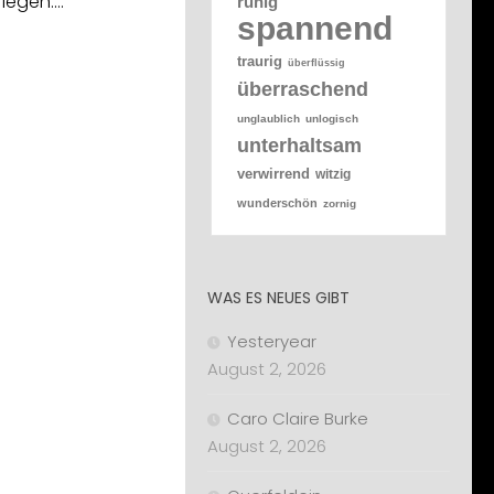
riegen.…
ruhig
spannend
traurig
überflüssig
überraschend
unglaublich
unlogisch
unterhaltsam
verwirrend
witzig
wunderschön
zornig
WAS ES NEUES GIBT
Yesteryear
August 2, 2026
Caro Claire Burke
August 2, 2026