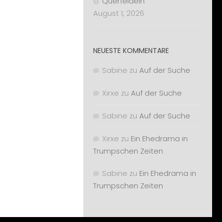
Querfeldein
August 1, 2026
NEUESTE KOMMENTARE
Sabine
zu
Auf der Suche
Xirxe
zu
Auf der Suche
Sabine
zu
Auf der Suche
Xirxe
zu
Ein Ehedrama in
Trumpschen Zeiten
Sabine
zu
Ein Ehedrama in
Trumpschen Zeiten