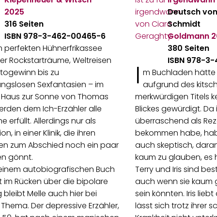
2025
Deutsch von 
316 Seiten
Schmidt
ISBN 978-3-462-00465-6
Goldmann
2
 perfekten Hühnerfrikassee
380 Seiten
er Rockstarträume, Weltreisen
ISBN 978-3-
I
togewinn bis zu
m Buchladen hätte 
gslosen Sexfantasien – im
aufgrund des kitsc
Haus zur Sonne von Thomas
merkwürdigen Titels k
erden dem Ich-Erzähler alle
Blickes gewürdigt. Da
 erfüllt. Allerdings nur als
überraschend als Re
on, in einer Klinik, die ihren
bekommen habe, hab
ten zum Abschied noch ein paar
auch skeptisch, dara
nen gönnt.
kaum zu glauben, es h
einem autobiografischen Buch
Terry und Iris sind be
t im Rücken über die bipolare
auch wenn sie kaum 
 bleibt Melle auch hier bei
sein könnten. Iris lie
Thema. Der depressive Erzähler,
lässt sich trotz ihrer