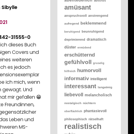
abstrus
amüsant
Sibylle
anspruchsvoll
anstrengend
021
beklemmend
aufregend
beunruhigend
beruhigend
442-31555-0
dramatisch
deprimierend
ich dieses Buch
düster
ermüdend
higen Covers und
erschütternd
eines weiteren
gefühlvoll
gruselig
 ich es jedoch
humorvoll
hilfreich
zensionsexemplar
informativ
intelligent
e ich mich, wenn
interessant
langatmig
n gewagt. Und
liebevoll
melancholisch
at mir gefallen 😁
ste Freundinnen,
nostalgisch
nüchtern
gegensätzlicher
phantasievoll
oberflächlich
bt das Leben und
philosophisch
rätselhaft
realistisch
 schweren MS-