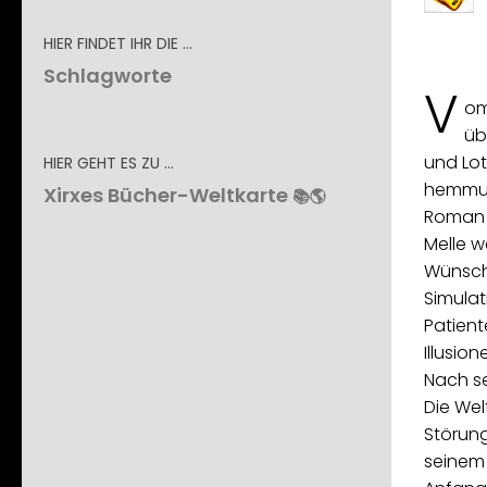
HIER FINDET IHR DIE …
Schlagworte
V
om
üb
und Lot
HIER GEHT ES ZU …
hemmun
Xirxes Bücher-Weltkarte
📚🌎
Roman 
Melle w
Wünsche
Simulati
Patien
Illusio
Nach s
Die Wel
Störung
seinem 