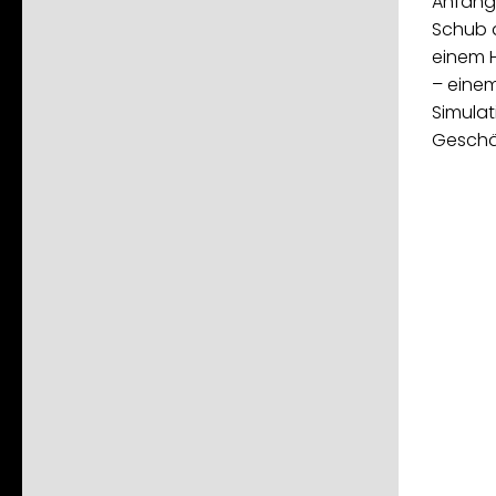
Anfang
Schub a
einem 
– einem
Simulat
Geschäf