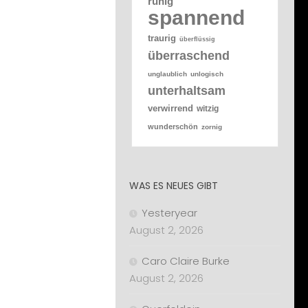
ruhig
spannend
traurig
überflüssig
überraschend
unglaublich
unlogisch
unterhaltsam
verwirrend
witzig
wunderschön
zornig
WAS ES NEUES GIBT
Yesteryear
August 2, 2026
Caro Claire Burke
August 2, 2026