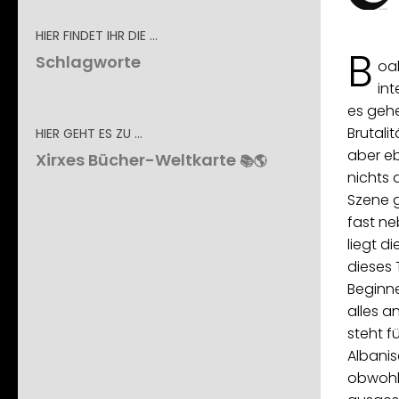
HIER FINDET IHR DIE …
B
Schlagworte
oah
int
es gehe
Brutalit
HIER GEHT ES ZU …
aber eb
Xirxes Bücher-Weltkarte
📚🌎
nichts 
Szene g
fast ne
liegt d
dieses 
Beginne
alles a
steht f
Albanis
obwohl 