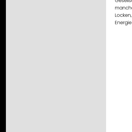
Gesells
manche 
Locken
Energie