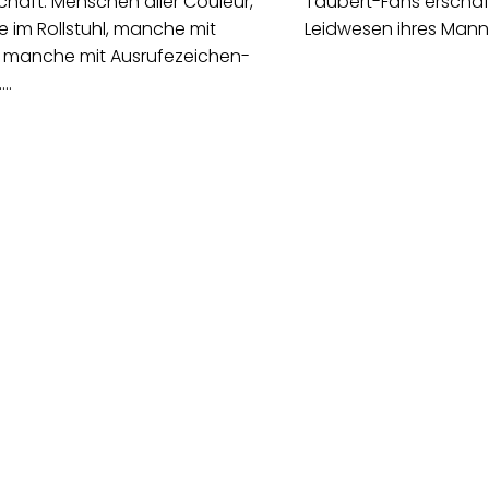
chaft: Menschen aller Couleur,
Taubert-Fans erschaf
im Rollstuhl, manche mit
Leidwesen ihres Man
, manche mit Ausrufezeichen-
.…