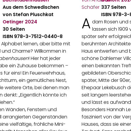
Aus dem Schwedischen
337 Seiten
von Stefan Pluschkat
ISBN 978-3-
A
Oetinger
2024
dam Rosen und se
30 Seiten
lassen sich 1909
ISBN 978-3-7512-0440-8
später sehr erfolgrei
 Alphabet lernen, aber bitte mit
berühmten Architekte
il und Charme? Willkommen in
Haus entwerfen und b
tabenhausen
! Hier hat jeder
schöne Dahlemer Villa
abe ein Zuhause bekommen –
einen bekannten Treffp
 für eins! Ein Feuerwehrhaus,
gebildeten Oberschic
chtturm, ein gemütliches Nest,
später, Mitte der 90er
le weitere Orte, bei denen man
Ehepaar Lekebusch da
 denkt: „Eigentlich könnte ich
seit langem leerste
iehen.“
und lässt es aufwändi
en Wänden, Fenstern und
Besonders Hannah Lek
ll arrangierten Gegenständen
fasziniert von der Ve
ine vielfältige, fröhliche Mini-
Hauses, dass sie einen