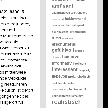
abstrus
amüsant
8321-8390-5
anspruchsvoll
anstrengend
ine Frau Elsa
beklemmend
aufregend
 von dem jungen,
beunruhigend
beruhigend
chen und
dramatisch
deprimierend
n Max Taubert ein
düster
ermüdend
auen. Die
erschütternd
 wird schnell zu
gefühlvoll
gruselig
unkt der kulturell
humorvoll
hilfreich
ht. Jahrzehnte
informativ
intelligent
, erwirbt das
interessant
langatmig
s mittlerweile
liebevoll
melancholisch
hende Gebäude
g restaurieren.
nostalgisch
nüchtern
ebusch ist derart
phantasievoll
oberflächlich
rgangenheit des
philosophisch
rätselhaft
realistisch
 Pilgerort für