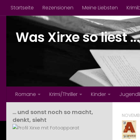
Startseite
Rezensionen
Meine Liebsten
Krimi
Zum Inhalt springen
Was Xirxe so liest ...
Romane
Krimi/Thriller
Kinder
Jugendl
… und sonst noch so macht,
NOVEMBE
denkt, sieht