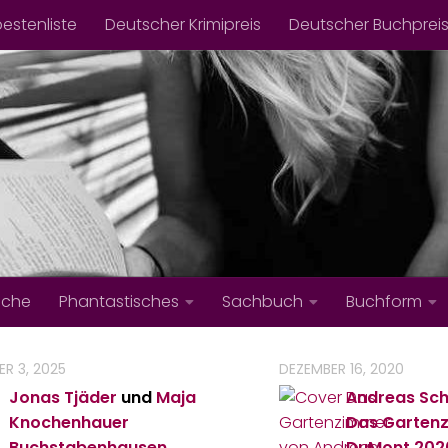
bestenliste
Deutscher Krimipreis
Deutscher Buchprei
iche
Phantastisches
Sachbuch
Buchform
R 3, 2025
DEZEMBER 16, 2020
Jonas Tjäder
und
Maja
Andreas Sch
Knochenhauer
Das Garten
Buchstabenhausen
DuMont
202