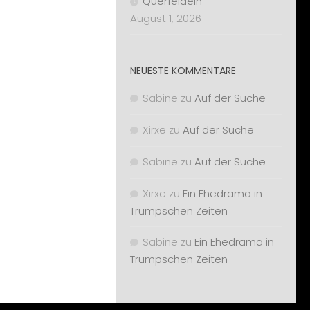
Querfeldein
August 1, 2026
NEUESTE KOMMENTARE
Sabine
zu
Auf der Suche
Xirxe
zu
Auf der Suche
Sabine
zu
Auf der Suche
Xirxe
zu
Ein Ehedrama in
Trumpschen Zeiten
Sabine
zu
Ein Ehedrama in
Trumpschen Zeiten