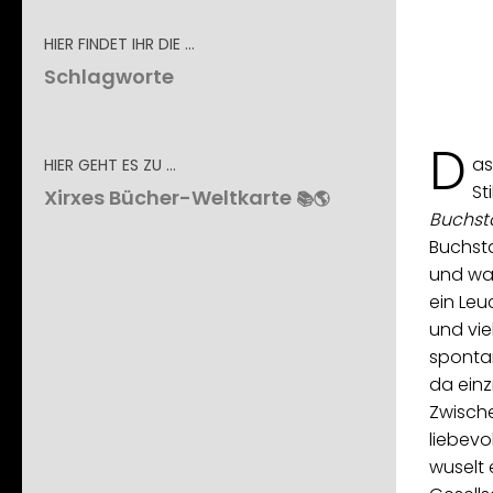
HIER FINDET IHR DIE …
Schlagworte
D
as
HIER GEHT ES ZU …
St
Xirxes Bücher-Weltkarte
📚🌎
Buchs
Buchst
und was
ein Leu
und vie
spontan
da einz
Zwisch
liebevo
wuselt e