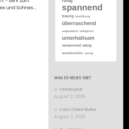
ft – sehr zum
ruhig
spannend
nes und Sohnes.…
traurig
überflüssig
überraschend
unglaublich
unlogisch
unterhaltsam
verwirrend
witzig
wunderschön
zornig
WAS ES NEUES GIBT
Yesteryear
August 2, 2026
Caro Claire Burke
August 2, 2026