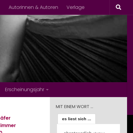
s
Autorinnen & Autoren
Verlage
Erscheinungsjahr
MIT EINEM WORT …
äfer
es liest sich ...
zimmer
0
abenteuerlich