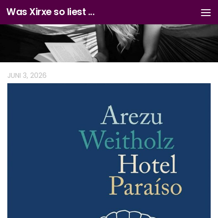
Was Xirxe so liest ...
Zum Inhalt springen
JUNI 3, 2026