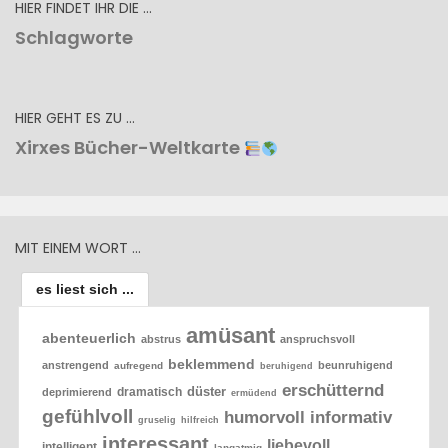
HIER FINDET IHR DIE …
Schlagworte
HIER GEHT ES ZU …
Xirxes Bücher-Weltkarte
MIT EINEM WORT …
es liest sich ...
amüsant
abenteuerlich
abstrus
anspruchsvoll
beklemmend
anstrengend
beunruhigend
aufregend
beruhigend
erschütternd
düster
dramatisch
deprimierend
ermüdend
gefühlvoll
humorvoll
informativ
gruselig
hilfreich
interessant
liebevoll
intelligent
langatmig