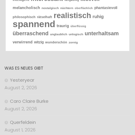
melancholisch
phantasievoll
nostalgisch
nüchtern
oberflächlich
realistisch
ruhig
philosophisch
rätselhaft
spannend
traurig
überflüssig
überraschend
unterhaltsam
unglaublich
unlogisch
verwirrend
witzig
wunderschön
zornig
WAS ES NEUES GIBT
Yesteryear
August 2, 2026
Caro Claire Burke
August 2, 2026
Querfeldein
August 1, 2026