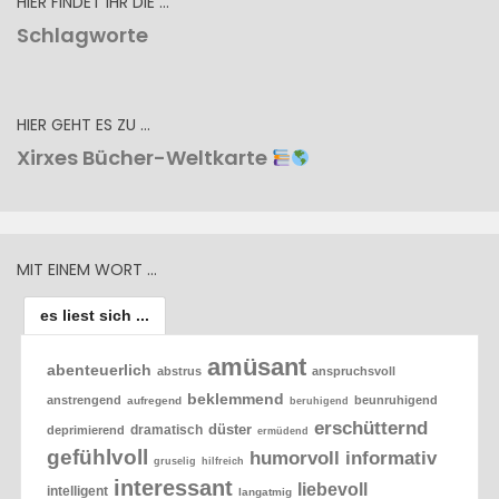
HIER FINDET IHR DIE …
Schlagworte
HIER GEHT ES ZU …
Xirxes Bücher-Weltkarte
MIT EINEM WORT …
es liest sich ...
amüsant
abenteuerlich
abstrus
anspruchsvoll
beklemmend
anstrengend
beunruhigend
aufregend
beruhigend
erschütternd
düster
dramatisch
deprimierend
ermüdend
gefühlvoll
humorvoll
informativ
gruselig
hilfreich
interessant
liebevoll
intelligent
langatmig