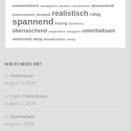
melancholisch
phantasievoll
nostalgisch
nüchtern
oberflächlich
realistisch
ruhig
philosophisch
rätselhaft
spannend
traurig
überflüssig
überraschend
unterhaltsam
unglaublich
unlogisch
verwirrend
witzig
wunderschön
zornig
WAS ES NEUES GIBT
Yesteryear
August 2, 2026
Caro Claire Burke
August 2, 2026
Querfeldein
August 1, 2026