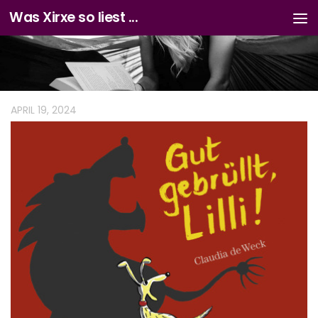
Was Xirxe so liest ...
Zum Inhalt springen
APRIL 19, 2024