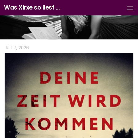
Was Xirxe so liest ...
Zum Inhalt springen
JULI 7, 2026