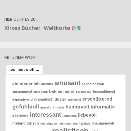
HIER GEHT ES ZU …
Xirxes Bücher-Weltkarte
MIT EINEM WORT …
es liest sich ...
amüsant
abenteuerlich
abstrus
anspruchsvoll
beklemmend
anstrengend
beunruhigend
aufregend
beruhigend
erschütternd
düster
dramatisch
deprimierend
ermüdend
gefühlvoll
humorvoll
informativ
gruselig
hilfreich
interessant
liebevoll
intelligent
langatmig
melancholisch
phantasievoll
nostalgisch
nüchtern
oberflächlich
realistisch