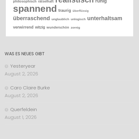
ruhig
philosophisch
rätselhaft
spannend
traurig
überflüssig
überraschend
unterhaltsam
unglaublich
unlogisch
verwirrend
witzig
wunderschön
zornig
WAS ES NEUES GIBT
Yesteryear
August 2, 2026
Caro Claire Burke
August 2, 2026
Querfeldein
August 1, 2026