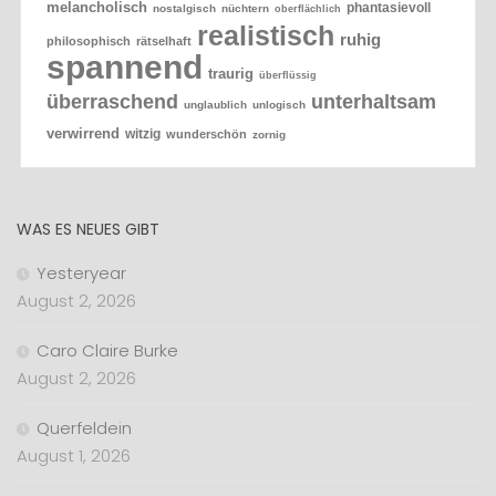
melancholisch
phantasievoll
nostalgisch
nüchtern
oberflächlich
realistisch
ruhig
philosophisch
rätselhaft
spannend
traurig
überflüssig
überraschend
unterhaltsam
unglaublich
unlogisch
verwirrend
witzig
wunderschön
zornig
WAS ES NEUES GIBT
Yesteryear
August 2, 2026
Caro Claire Burke
August 2, 2026
Querfeldein
August 1, 2026