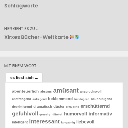
Schlagworte
HIER GEHT ES ZU …
Xirxes Bücher-Weltkarte
MIT EINEM WORT …
es liest sich ...
amüsant
abenteuerlich
abstrus
anspruchsvoll
beklemmend
anstrengend
beunruhigend
aufregend
beruhigend
erschütternd
düster
dramatisch
deprimierend
ermüdend
gefühlvoll
humorvoll
informativ
gruselig
hilfreich
interessant
liebevoll
intelligent
langatmig