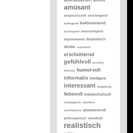
abstrus
amüsant
anspruchsvoll
anstrengend
beklemmend
aufregend
beunruhigend
beruhigend
dramatisch
deprimierend
düster
ermüdend
erschütternd
gefühlvoll
gruselig
humorvoll
hilfreich
informativ
intelligent
interessant
langatmig
liebevoll
melancholisch
nostalgisch
nüchtern
phantasievoll
oberflächlich
philosophisch
rätselhaft
realistisch