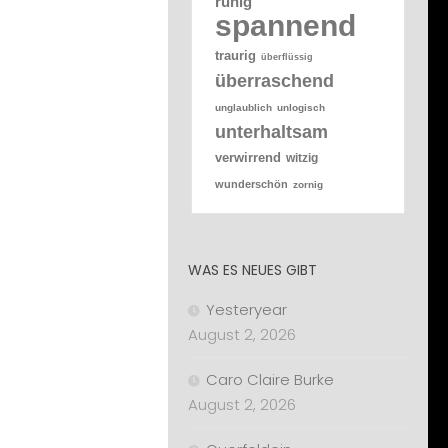
ruhig
spannend
traurig
überflüssig
überraschend
unglaublich
unlogisch
unterhaltsam
verwirrend
witzig
wunderschön
zornig
WAS ES NEUES GIBT
Yesteryear
August 2, 2026
Caro Claire Burke
August 2, 2026