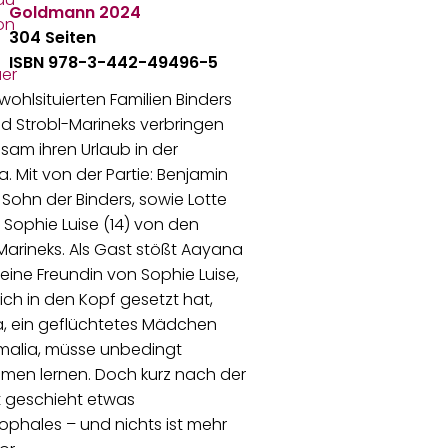
Goldmann
2024
304 Seiten
ISBN 978-3-442-49496-5
 wohlsituierten Familien Binders
d Strobl-Marineks verbringen
am ihren Urlaub in der
. Mit von der Partie: Benjamin
r Sohn der Binders, sowie Lotte
 Sophie Luise (14) von den
Marineks. Als Gast stößt Aayana
eine Freundin von Sophie Luise,
sich in den Kopf gesetzt hat,
, ein geflüchtetes Mädchen
malia, müsse unbedingt
men lernen. Doch kurz nach der
t geschieht etwas
ophales – und nichts ist mehr