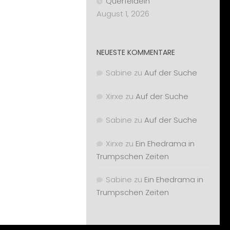
Querfeldein
August 1, 2026
NEUESTE KOMMENTARE
Sabine
zu
Auf der Suche
Xirxe
zu
Auf der Suche
Sabine
zu
Auf der Suche
Xirxe
zu
Ein Ehedrama in
Trumpschen Zeiten
Sabine
zu
Ein Ehedrama in
Trumpschen Zeiten