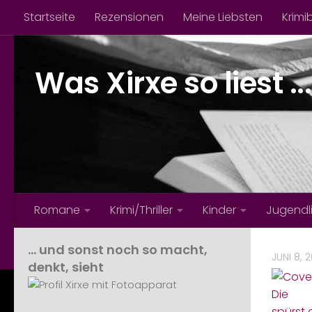
Startseite
Rezensionen
Meine Liebsten
Krimi
Zum Inhalt springen
Was Xirxe so liest ...
Romane
Krimi/Thriller
Kinder
Jugendl
… und sonst noch so macht,
JUNI 8, 
denkt, sieht