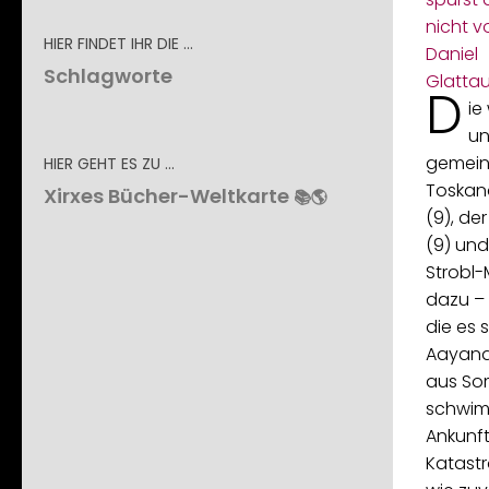
HIER FINDET IHR DIE …
Schlagworte
D
ie
un
gemeins
HIER GEHT ES ZU …
Toskana
Xirxes Bücher-Weltkarte
📚🌎
(9), de
(9) und
Strobl-
dazu – 
die es 
Aayana
aus So
schwim
Ankunf
Katastr