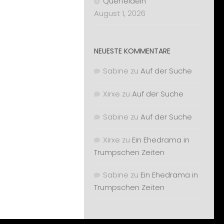
Querfeldein
August 1, 2026
NEUESTE KOMMENTARE
Sabine
zu
Auf der Suche
Xirxe
zu
Auf der Suche
Sabine
zu
Auf der Suche
Xirxe
zu
Ein Ehedrama in
Trumpschen Zeiten
Sabine
zu
Ein Ehedrama in
Trumpschen Zeiten