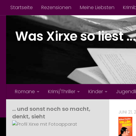
Startseite
Rezensionen
Meine Liebsten
Krimi
Zum Inhalt springen
Was Xirxe so liest ...
Romane
Krimi/Thriller
Kinder
Jugendl
… und sonst noch so macht,
JUNI 21,
denkt, sieht