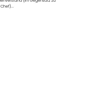
enverstand (im Gegensatz zu
Chef).…