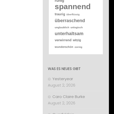
ruhig
spannend
traurig
überflüssig
überraschend
unglaublich
unlogisch
unterhaltsam
verwirrend
witzig
wunderschön
zornig
WAS ES NEUES GIBT
Yesteryear
August 2, 2026
Caro Claire Burke
August 2, 2026