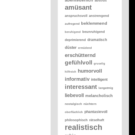
abstrus
amüsant
anspruchsvoll
anstrengend
beklemmend
aufregend
beunruhigend
beruhigend
dramatisch
deprimierend
düster
ermüdend
erschütternd
gefühlvoll
gruselig
humorvoll
hilfreich
informativ
intelligent
interessant
langatmig
liebevoll
melancholisch
nostalgisch
nüchtern
phantasievoll
oberflächlich
philosophisch
rätselhaft
realistisch