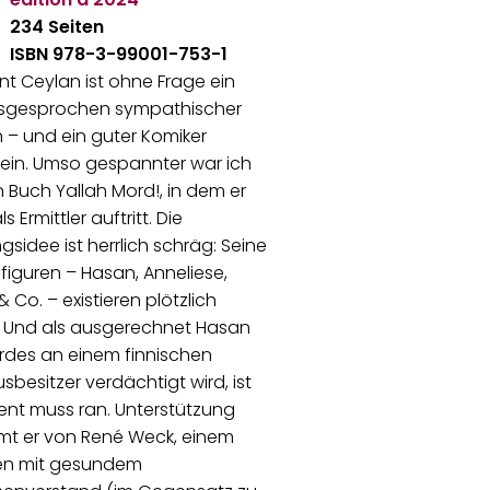
234 Seiten
ISBN 978-3-99001-753-1
nt Ceylan ist ohne Frage ein
sgesprochen sympathischer
– und ein guter Komiker
ein. Umso gespannter war ich
n Buch Yallah Mord!, in dem er
ls Ermittler auftritt. Die
sidee ist herrlich schräg: Seine
iguren – Hasan, Anneliese,
& Co. – existieren plötzlich
h. Und als ausgerechnet Hasan
rdes an einem finnischen
sbesitzer verdächtigt wird, ist
ülent muss ran. Unterstützung
t er von René Weck, einem
ten mit gesundem