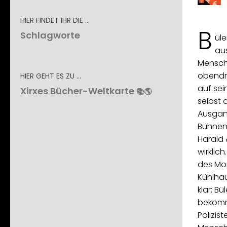
HIER FINDET IHR DIE …
B
Schlagworte
üle
au
Mensch 
obendr
HIER GEHT ES ZU …
auf sei
Xirxes Bücher-Weltkarte
📚🌎
selbst a
Ausgang
Bühnenf
Harald 
wirklic
des Mo
Kühlhau
klar: B
bekomm
Polizis