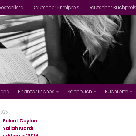
bestenliste
Deutscher Krimipreis
Deutscher Buchprei
iche
Phantastisches
Sachbuch
Buchform
 2025
Bülent Ceylan
Yallah Mord!
edition a
2024