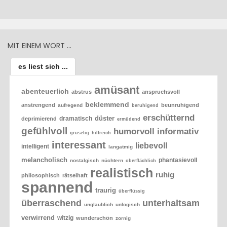
MIT EINEM WORT …
es liest sich ...
amüsant
abenteuerlich
abstrus
anspruchsvoll
beklemmend
anstrengend
beunruhigend
aufregend
beruhigend
erschütternd
düster
dramatisch
deprimierend
ermüdend
gefühlvoll
humorvoll
informativ
gruselig
hilfreich
interessant
liebevoll
intelligent
langatmig
melancholisch
phantasievoll
nostalgisch
nüchtern
oberflächlich
realistisch
ruhig
philosophisch
rätselhaft
spannend
traurig
überflüssig
überraschend
unterhaltsam
unglaublich
unlogisch
verwirrend
witzig
wunderschön
zornig