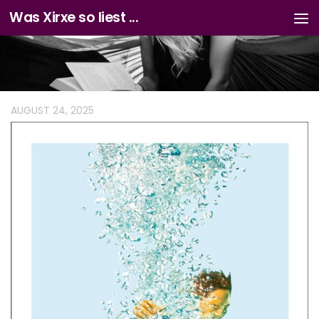
Was Xirxe so liest ...
Zum Inhalt springen
AUGUST 24, 2025