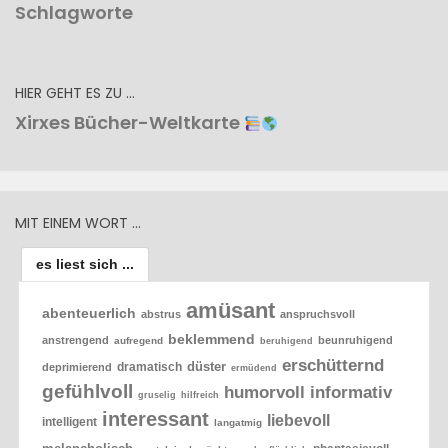
Schlagworte
HIER GEHT ES ZU …
Xirxes Bücher-Weltkarte
MIT EINEM WORT …
es liest sich ...
amüsant
abenteuerlich
abstrus
anspruchsvoll
beklemmend
anstrengend
beunruhigend
aufregend
beruhigend
erschütternd
düster
dramatisch
deprimierend
ermüdend
gefühlvoll
humorvoll
informativ
gruselig
hilfreich
interessant
liebevoll
intelligent
langatmig