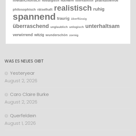
melancholisch
phantasievoll
nostalgisch
nüchtern
oberflächlich
realistisch
ruhig
philosophisch
rätselhaft
spannend
traurig
überflüssig
überraschend
unterhaltsam
unglaublich
unlogisch
verwirrend
witzig
wunderschön
zornig
WAS ES NEUES GIBT
Yesteryear
August 2, 2026
Caro Claire Burke
August 2, 2026
Querfeldein
August 1, 2026