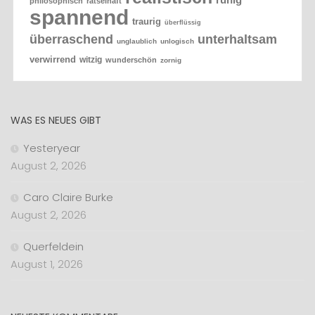
philosophisch
rätselhaft
spannend
traurig
überflüssig
überraschend
unterhaltsam
unglaublich
unlogisch
verwirrend
witzig
wunderschön
zornig
WAS ES NEUES GIBT
Yesteryear
August 2, 2026
Caro Claire Burke
August 2, 2026
Querfeldein
August 1, 2026