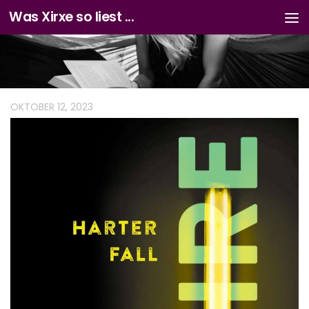
Was Xirxe so liest ...
Zum Inhalt springen
OKTOBER 12, 2023