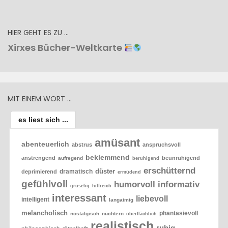
HIER GEHT ES ZU …
Xirxes Bücher-Weltkarte
MIT EINEM WORT …
es liest sich ...
amüsant
abenteuerlich
abstrus
anspruchsvoll
beklemmend
anstrengend
beunruhigend
aufregend
beruhigend
erschütternd
düster
dramatisch
deprimierend
ermüdend
gefühlvoll
humorvoll
informativ
gruselig
hilfreich
interessant
liebevoll
intelligent
langatmig
melancholisch
phantasievoll
nostalgisch
nüchtern
oberflächlich
realistisch
ruhig