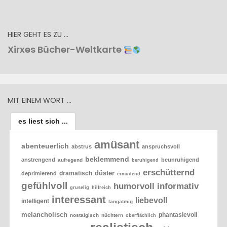
HIER GEHT ES ZU …
Xirxes Bücher-Weltkarte
MIT EINEM WORT …
es liest sich ...
amüsant
abenteuerlich
abstrus
anspruchsvoll
beklemmend
anstrengend
beunruhigend
aufregend
beruhigend
erschütternd
düster
dramatisch
deprimierend
ermüdend
gefühlvoll
humorvoll
informativ
gruselig
hilfreich
interessant
liebevoll
intelligent
langatmig
melancholisch
phantasievoll
nostalgisch
nüchtern
oberflächlich