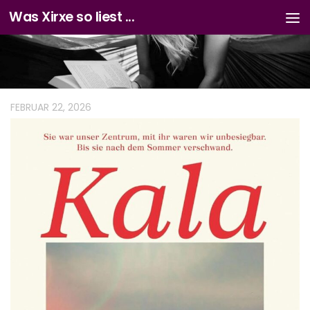
Was Xirxe so liest ...
Zum Inhalt springen
FEBRUAR 22, 2026