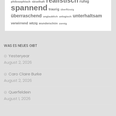
realistisch
ruhig
philosophisch
rätselhaft
spannend
traurig
überflüssig
überraschend
unterhaltsam
unglaublich
unlogisch
verwirrend
witzig
wunderschön
zornig
WAS ES NEUES GIBT
Yesteryear
August 2, 2026
Caro Claire Burke
August 2, 2026
Querfeldein
August 1, 2026