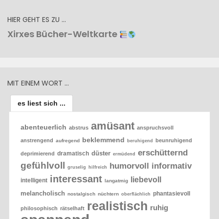
HIER GEHT ES ZU …
Xirxes Bücher-Weltkarte
MIT EINEM WORT …
es liest sich ...
amüsant
abenteuerlich
abstrus
anspruchsvoll
beklemmend
anstrengend
beunruhigend
aufregend
beruhigend
erschütternd
düster
dramatisch
deprimierend
ermüdend
gefühlvoll
humorvoll
informativ
gruselig
hilfreich
interessant
liebevoll
intelligent
langatmig
melancholisch
phantasievoll
nostalgisch
nüchtern
oberflächlich
realistisch
ruhig
philosophisch
rätselhaft