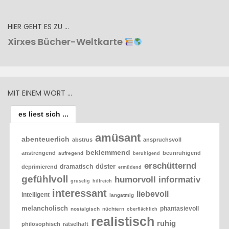
HIER GEHT ES ZU …
Xirxes Bücher-Weltkarte
MIT EINEM WORT …
es liest sich ...
amüsant
abenteuerlich
abstrus
anspruchsvoll
beklemmend
anstrengend
beunruhigend
aufregend
beruhigend
erschütternd
düster
dramatisch
deprimierend
ermüdend
gefühlvoll
humorvoll
informativ
gruselig
hilfreich
interessant
liebevoll
intelligent
langatmig
melancholisch
phantasievoll
nostalgisch
nüchtern
oberflächlich
realistisch
ruhig
philosophisch
rätselhaft