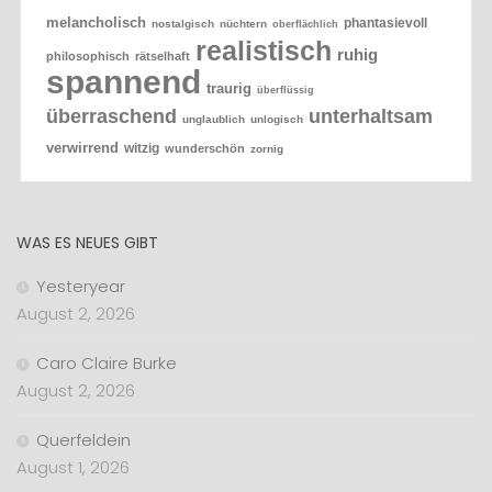
melancholisch
phantasievoll
nostalgisch
nüchtern
oberflächlich
realistisch
ruhig
philosophisch
rätselhaft
spannend
traurig
überflüssig
überraschend
unterhaltsam
unglaublich
unlogisch
verwirrend
witzig
wunderschön
zornig
WAS ES NEUES GIBT
Yesteryear
August 2, 2026
Caro Claire Burke
August 2, 2026
Querfeldein
August 1, 2026