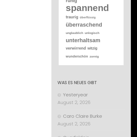
ruhig
spannend
traurig
überflüssig
überraschend
unglaublich
unlogisch
unterhaltsam
verwirrend
witzig
wunderschön
zornig
WAS ES NEUES GIBT
Yesteryear
August 2, 2026
Caro Claire Burke
August 2, 2026