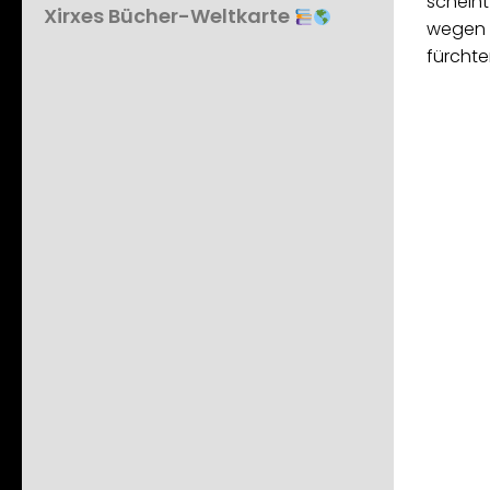
scheint
Xirxes Bücher-Weltkarte
wegen d
fürchte