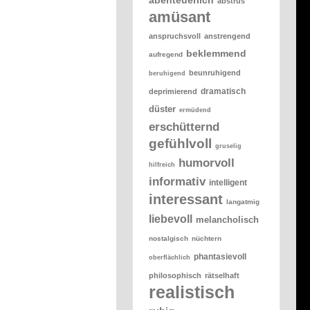
abstrus
amüsant
anspruchsvoll
anstrengend
beklemmend
aufregend
beunruhigend
beruhigend
dramatisch
deprimierend
düster
ermüdend
erschütternd
gefühlvoll
gruselig
humorvoll
hilfreich
informativ
intelligent
interessant
langatmig
liebevoll
melancholisch
nostalgisch
nüchtern
phantasievoll
oberflächlich
philosophisch
rätselhaft
realistisch