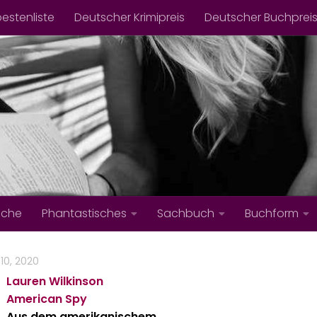
bestenliste
Deutscher Krimipreis
Deutscher Buchprei
iche
Phantastisches
Sachbuch
Buchform
10, 2020
Lauren Wilkinson
American Spy
Aus dem amerikanischem