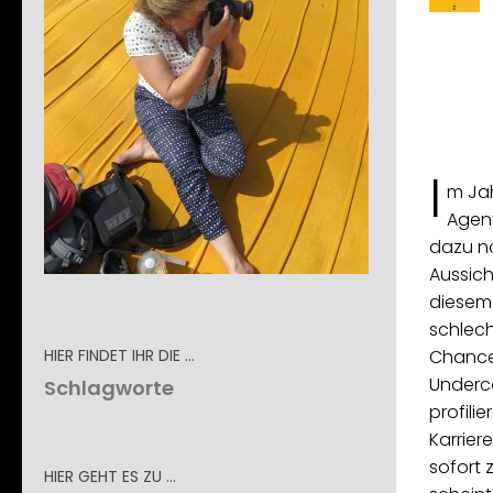
I
m Jah
Agent
dazu no
Aussich
diesem 
schlech
HIER FINDET IHR DIE …
Chance 
Underco
Schlagworte
profili
Karrier
sofort 
HIER GEHT ES ZU …