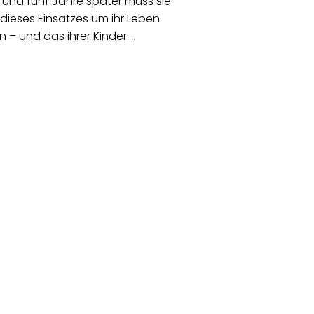
 und fünf Jahre später muss sie
ieses Einsatzes um ihr Leben
n – und das ihrer Kinder.
…