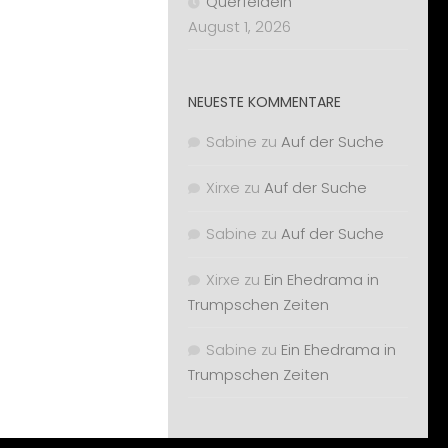
Querfeldein
August 1, 2026
NEUESTE KOMMENTARE
Sabine
zu
Auf der Suche
Xirxe
zu
Auf der Suche
Sabine
zu
Auf der Suche
Xirxe
zu
Ein Ehedrama in
Trumpschen Zeiten
Sabine
zu
Ein Ehedrama in
Trumpschen Zeiten