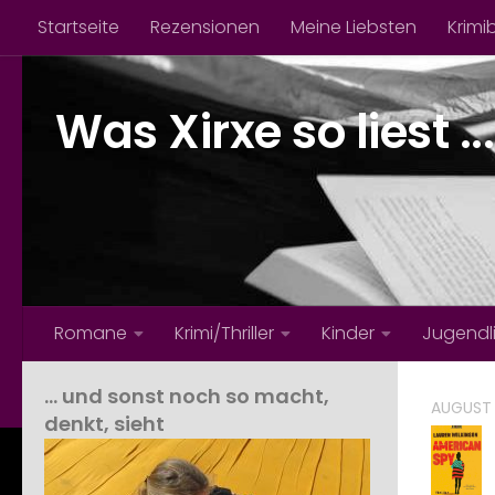
Startseite
Rezensionen
Meine Liebsten
Krimi
Zum Inhalt springen
Was Xirxe so liest ...
Romane
Krimi/Thriller
Kinder
Jugendl
… und sonst noch so macht,
AUGUST 
denkt, sieht