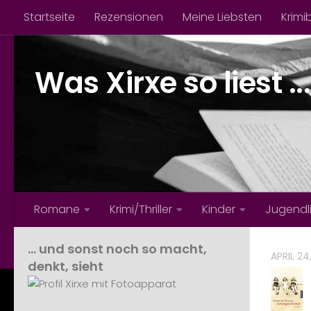
Startseite
Rezensionen
Meine Liebsten
Krimi
Zum Inhalt springen
Was Xirxe so liest ...
Romane
Krimi/Thriller
Kinder
Jugendl
… und sonst noch so macht,
APRIL 24
denkt, sieht