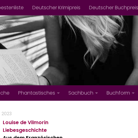
bestenliste
Deutscher Krimipreis
Deutscher Buchprei
iche
Phantastisches
Sachbuch
Buchform
, 2023
Louise de Vilmorin
Liebesgeschichte
Aus dem Französischen