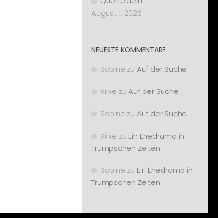
Querfeldein
August 1, 2026
NEUESTE KOMMENTARE
Sabine
zu
Auf der Suche
Xirxe
zu
Auf der Suche
Sabine
zu
Auf der Suche
Xirxe
zu
Ein Ehedrama in
Trumpschen Zeiten
Sabine
zu
Ein Ehedrama in
Trumpschen Zeiten