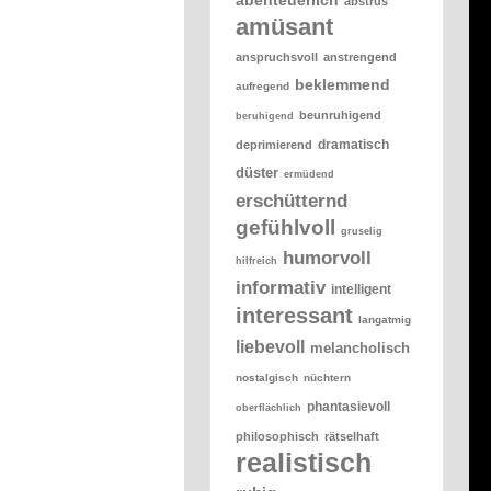
abstrus
amüsant
anspruchsvoll
anstrengend
beklemmend
aufregend
beunruhigend
beruhigend
dramatisch
deprimierend
düster
ermüdend
erschütternd
gefühlvoll
gruselig
humorvoll
hilfreich
informativ
intelligent
interessant
langatmig
liebevoll
melancholisch
nostalgisch
nüchtern
phantasievoll
oberflächlich
philosophisch
rätselhaft
realistisch