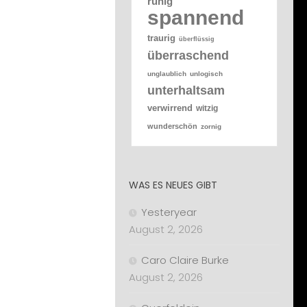
ruhig
spannend
traurig
überflüssig
überraschend
unglaublich
unlogisch
unterhaltsam
verwirrend
witzig
wunderschön
zornig
WAS ES NEUES GIBT
Yesteryear
August 2, 2026
Caro Claire Burke
August 2, 2026