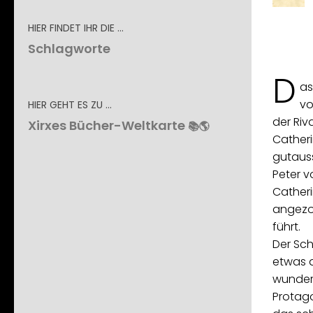
HIER FINDET IHR DIE …
Schlagworte
D
as
vo
HIER GEHT ES ZU …
der Riv
Xirxes Bücher-Weltkarte
📚🌎
Catheri
gutaus
Peter v
Catheri
angezo
führt.
Der Sch
etwas a
wunder
Protago