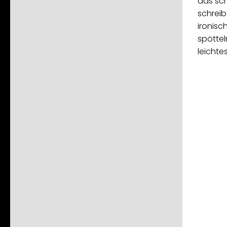
das sch
schreib
ironisc
spöttel
leichte