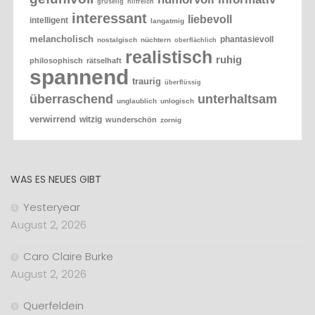
gruselig
hilfreich
interessant
liebevoll
intelligent
langatmig
melancholisch
phantasievoll
nostalgisch
nüchtern
oberflächlich
realistisch
ruhig
philosophisch
rätselhaft
spannend
traurig
überflüssig
überraschend
unterhaltsam
unglaublich
unlogisch
verwirrend
witzig
wunderschön
zornig
WAS ES NEUES GIBT
Yesteryear
August 2, 2026
Caro Claire Burke
August 2, 2026
Querfeldein