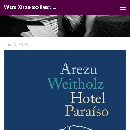
Was Xirxe so liest ...
Zum Inhalt springen
JUNI 3, 2026