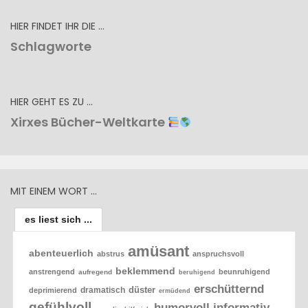
HIER FINDET IHR DIE …
Schlagworte
HIER GEHT ES ZU …
Xirxes Bücher-Weltkarte
MIT EINEM WORT …
es liest sich ...
amüsant
abenteuerlich
abstrus
anspruchsvoll
beklemmend
anstrengend
beunruhigend
aufregend
beruhigend
erschütternd
düster
dramatisch
deprimierend
ermüdend
gefühlvoll
humorvoll
informativ