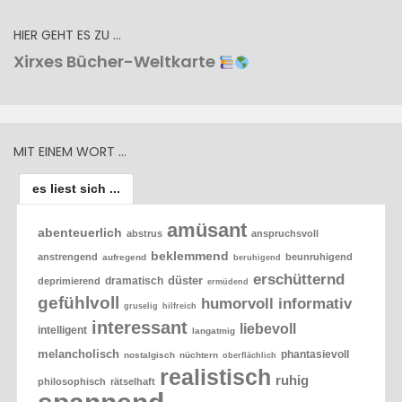
HIER GEHT ES ZU …
Xirxes Bücher-Weltkarte
MIT EINEM WORT …
es liest sich ...
amüsant
abenteuerlich
abstrus
anspruchsvoll
beklemmend
anstrengend
beunruhigend
aufregend
beruhigend
erschütternd
düster
dramatisch
deprimierend
ermüdend
gefühlvoll
humorvoll
informativ
gruselig
hilfreich
interessant
liebevoll
intelligent
langatmig
melancholisch
phantasievoll
nostalgisch
nüchtern
oberflächlich
realistisch
ruhig
philosophisch
rätselhaft