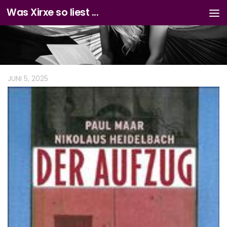
Was Xirxe so liest ...
Zum Inhalt springen
JUNI 5, 2025