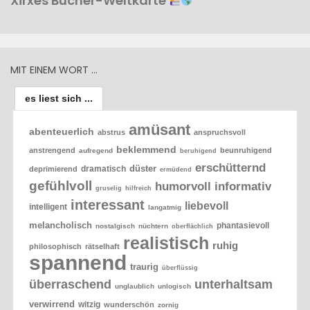
Xirxes Bücher-Weltkarte
MIT EINEM WORT …
es liest sich ...
amüsant
abenteuerlich
abstrus
anspruchsvoll
beklemmend
anstrengend
beunruhigend
aufregend
beruhigend
erschütternd
düster
dramatisch
deprimierend
ermüdend
gefühlvoll
humorvoll
informativ
gruselig
hilfreich
interessant
liebevoll
intelligent
langatmig
melancholisch
phantasievoll
nostalgisch
nüchtern
oberflächlich
realistisch
ruhig
philosophisch
rätselhaft
spannend
traurig
überflüssig
überraschend
unterhaltsam
unglaublich
unlogisch
verwirrend
witzig
wunderschön
zornig