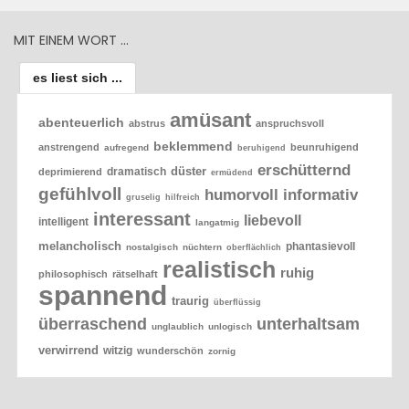
MIT EINEM WORT …
es liest sich ...
amüsant
abenteuerlich
abstrus
anspruchsvoll
beklemmend
anstrengend
beunruhigend
aufregend
beruhigend
erschütternd
düster
dramatisch
deprimierend
ermüdend
gefühlvoll
humorvoll
informativ
gruselig
hilfreich
interessant
liebevoll
intelligent
langatmig
melancholisch
phantasievoll
nostalgisch
nüchtern
oberflächlich
realistisch
ruhig
philosophisch
rätselhaft
spannend
traurig
überflüssig
überraschend
unterhaltsam
unglaublich
unlogisch
verwirrend
witzig
wunderschön
zornig