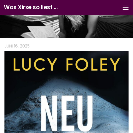
Was Xirxe so liest ...
Zum Inhalt springen
JUNI 16, 2025