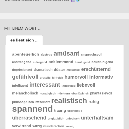
MIT EINEM WORT …
es liest sich ...
amüsant
abenteuerlich
abstrus
anspruchsvoll
beklemmend
anstrengend
beunruhigend
aufregend
beruhigend
erschütternd
düster
dramatisch
deprimierend
ermüdend
gefühlvoll
humorvoll
informativ
gruselig
hilfreich
interessant
liebevoll
intelligent
langatmig
melancholisch
phantasievoll
nostalgisch
nüchtern
oberflächlich
realistisch
ruhig
philosophisch
rätselhaft
spannend
traurig
überflüssig
überraschend
unterhaltsam
unglaublich
unlogisch
verwirrend
witzig
wunderschön
zornig