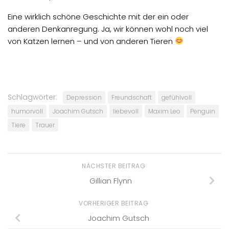
Eine wirklich schöne Geschichte mit der ein oder
anderen Denkanregung. Ja, wir können wohl noch viel
von Katzen lernen – und von anderen Tieren
Schlagwörter:
Depression
Freundschaft
gefühlvoll
humorvoll
Joachim Gutsch
liebevoll
Maxim Leo
Penguin
Tiere
Trauer
NÄCHSTER BEITRAG
Gillian Flynn
VORHERIGER BEITRAG
Joachim Gutsch