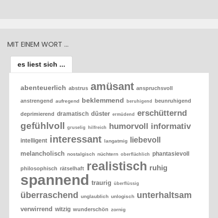
MIT EINEM WORT …
es liest sich ...
amüsant
abenteuerlich
abstrus
anspruchsvoll
beklemmend
anstrengend
beunruhigend
aufregend
beruhigend
erschütternd
düster
dramatisch
deprimierend
ermüdend
gefühlvoll
humorvoll
informativ
gruselig
hilfreich
interessant
liebevoll
intelligent
langatmig
melancholisch
phantasievoll
nostalgisch
nüchtern
oberflächlich
realistisch
ruhig
philosophisch
rätselhaft
spannend
traurig
überflüssig
überraschend
unterhaltsam
unglaublich
unlogisch
verwirrend
witzig
wunderschön
zornig