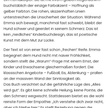
buchstäblich der einzige Farbakzent – Hoffnung als
gelber Farbton. Die rohen, skizzenhaften Linien
unterstreichen die Unsicherheit der Situation. Während
Emma sich bewegt, manchmal fast schwebt, bleibt der
Hund schwer und geerdet in seinem Schmerz. Das ist
kein „niedliches“ Kinderbuchdesign, das ist poetische
Kunst mit dem Mut zur Lücke.
Der Text ist von einer fast schon „frechen“ Reife. Emma
begegnet dem Hund nicht mit naiver Fröhlichkeit,
sondern stellt die „Warum“-Frage mit einem Ernst, der
Kinder und Erwachsene gleichermaßen fordert. Die
klassischen Angebote – Fußball, Eis, Ablenkung – prallen
an der massiven Wand der Sinnlosigkeit ab.
Das Buch verzichtet auf die gefährliche Lüge des „Alles
wird gut“. Es gibt keine schnelle Heilung, keine Pointe, die
den Schmerz wegwischt. Stattdessen bietet es die wohl
reinste Form der Empathie: „Ich verstehe dich zwar nicht,
aber ich bleibe hier.“ Es stellt Beziehung gegen die