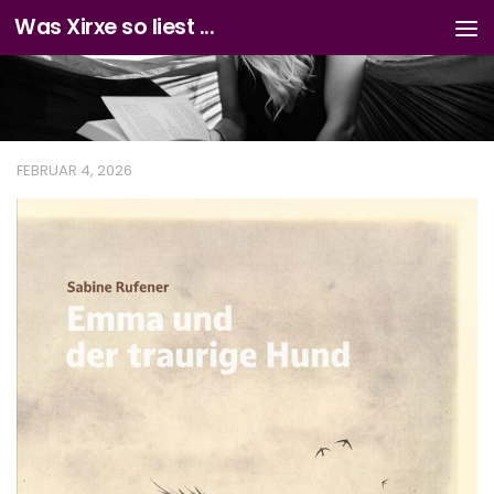
Was Xirxe so liest ...
Zum Inhalt springen
FEBRUAR 4, 2026