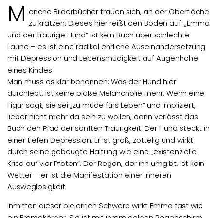
M
anche Bilderbücher trauen sich, an der Oberfläche
zu kratzen. Dieses hier reißt den Boden auf. „Emma
und der traurige Hund“ ist kein Buch über schlechte
Laune – es ist eine radikal ehrliche Auseinandersetzung
mit Depression und Lebensmüdigkeit auf Augenhöhe
eines Kindes.
Man muss es klar benennen: Was der Hund hier
durchlebt, ist keine bloße Melancholie mehr. Wenn eine
Figur sagt, sie sei „zu müde fürs Leben“ und impliziert,
lieber nicht mehr da sein zu wollen, dann verlässt das
Buch den Pfad der sanften Traurigkeit. Der Hund steckt in
einer tiefen Depression. Er ist groß, zottelig und wirkt
durch seine gebeugte Haltung wie eine „existenzielle
Krise auf vier Pfoten“. Der Regen, der ihn umgibt, ist kein
Wetter – er ist die Manifestation einer inneren
Ausweglosigkeit.
Inmitten dieser bleiernen Schwere wirkt Emma fast wie
ein Fremdkörper. Sie ist mit ihrem gelben Regenschirm