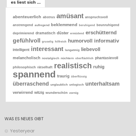
es liest sich ...
amüsant
abenteuerlich
abstrus
anspruchsvoll
beklemmend
anstrengend
beunruhigend
aufregend
beruhigend
erschütternd
düster
dramatisch
deprimierend
ermüdend
gefühlvoll
humorvoll
informativ
gruselig
hilfreich
interessant
liebevoll
intelligent
langatmig
melancholisch
phantasievoll
nostalgisch
nüchtern
oberflächlich
realistisch
ruhig
philosophisch
rätselhaft
spannend
traurig
überflüssig
überraschend
unterhaltsam
unglaublich
unlogisch
verwirrend
witzig
wunderschön
zornig
WAS ES NEUES GIBT
Yesteryear