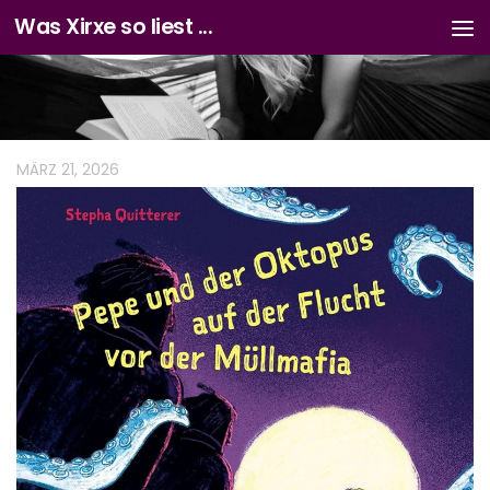
Was Xirxe so liest ...
Zum Inhalt springen
MÄRZ 21, 2026