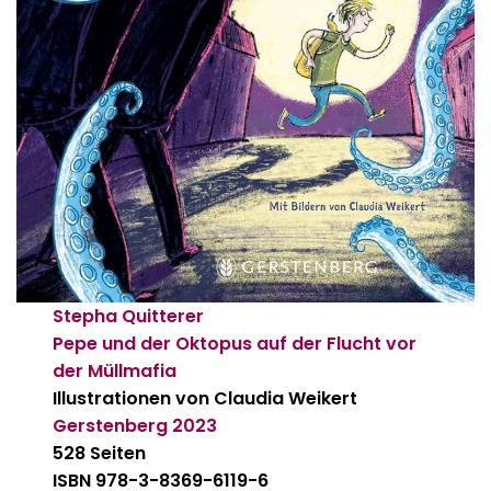
Stepha Quitterer
Pepe und der Oktopus auf der Flucht vor
der Müllmafia
Illustrationen von Claudia Weikert
Gerstenberg
2023
528 Seiten
ISBN 978-3-8369-6119-6