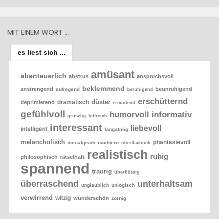
MIT EINEM WORT …
es liest sich ...
amüsant
abenteuerlich
abstrus
anspruchsvoll
beklemmend
anstrengend
beunruhigend
aufregend
beruhigend
erschütternd
düster
dramatisch
deprimierend
ermüdend
gefühlvoll
humorvoll
informativ
gruselig
hilfreich
interessant
liebevoll
intelligent
langatmig
melancholisch
phantasievoll
nostalgisch
nüchtern
oberflächlich
realistisch
ruhig
philosophisch
rätselhaft
spannend
traurig
überflüssig
überraschend
unterhaltsam
unglaublich
unlogisch
verwirrend
witzig
wunderschön
zornig