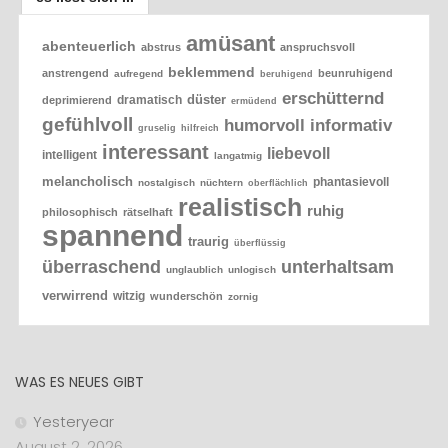
amüsant
abenteuerlich
abstrus
anspruchsvoll
beklemmend
anstrengend
beunruhigend
aufregend
beruhigend
erschütternd
düster
dramatisch
deprimierend
ermüdend
gefühlvoll
humorvoll
informativ
gruselig
hilfreich
interessant
liebevoll
intelligent
langatmig
melancholisch
phantasievoll
nostalgisch
nüchtern
oberflächlich
realistisch
ruhig
philosophisch
rätselhaft
spannend
traurig
überflüssig
überraschend
unterhaltsam
unglaublich
unlogisch
verwirrend
witzig
wunderschön
zornig
WAS ES NEUES GIBT
Yesteryear
August 2, 2026