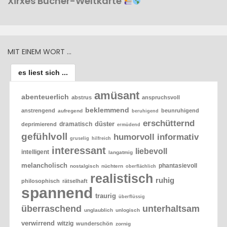
Xirxes Bücher-Weltkarte
MIT EINEM WORT …
es liest sich ...
amüsant
abenteuerlich
abstrus
anspruchsvoll
beklemmend
anstrengend
beunruhigend
aufregend
beruhigend
erschütternd
düster
dramatisch
deprimierend
ermüdend
gefühlvoll
humorvoll
informativ
gruselig
hilfreich
interessant
liebevoll
intelligent
langatmig
melancholisch
phantasievoll
nostalgisch
nüchtern
oberflächlich
realistisch
ruhig
philosophisch
rätselhaft
spannend
traurig
überflüssig
überraschend
unterhaltsam
unglaublich
unlogisch
verwirrend
witzig
wunderschön
zornig